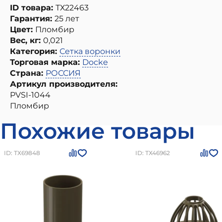
ID товара:
ТХ22463
Гарантия:
25 лет
Цвет:
Пломбир
Вес, кг:
0,021
Категория:
Сетка воронки
Торговая марка:
Docke
Страна:
РОССИЯ
Артикул производителя:
PVSI-1044
Пломбир
Похожие товары
ID: ТХ69848
ID: ТХ46962