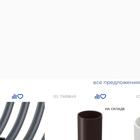
все предложения
ID: ТХ69849
I
НА СКЛАДЕ