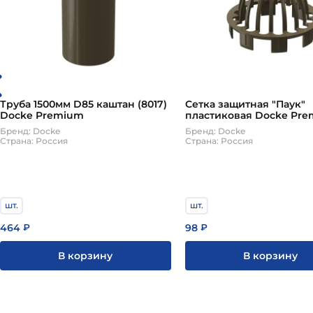
Труба 1500мм D85 каштан (8017)
Сетка защитная "Паук"
Docke Premium
пластиковая Docke Pr
Бренд: Docke
Бренд: Docke
Страна: Россия
Страна: Россия
шт.
шт.
464
98
₽
₽
В корзину
В корзину