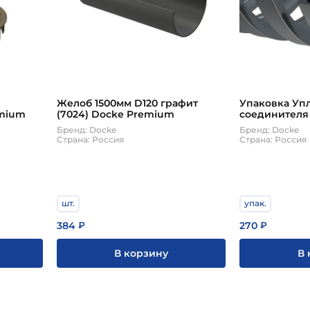
Желоб 1500мм D120 графит
Упаковка Уп
emium
(7024) Docke Premium
соединителя
резиновый 1
Бренд: Docke
Бренд: Docke
PREMIUM
Страна: Россия
Страна: Россия
шт.
упак.
384
270
₽
₽
В корзину
В 