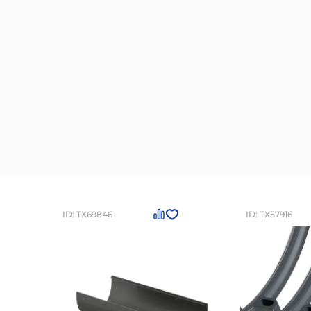
ID: ТХ69846
ID: ТХ57916