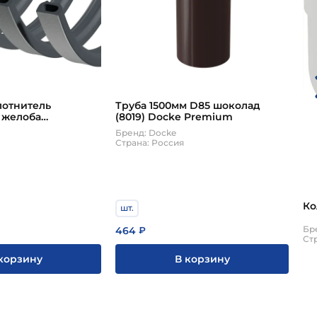
лотнитель
Труба 1500мм D85 шоколад
 желоба
(8019) Docke Premium
0шт Docke
Бренд: Docke
Страна: Россия
Ко
шт.
Бр
464
₽
Ст
корзину
В корзину
шт
27