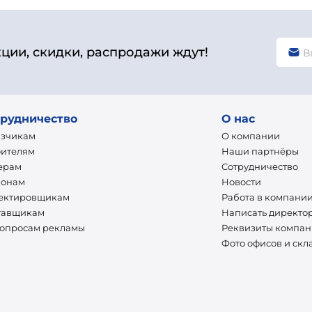
кции, скидки, распродажи ждут!
рудничество
О нас
азчикам
О компании
оителям
Наши партнёры
ерам
Сотрудничество
ионам
Новости
ектировщикам
Работа в компани
тавщикам
Написать директо
вопросам рекламы
Реквизиты компа
Фото офисов и скл