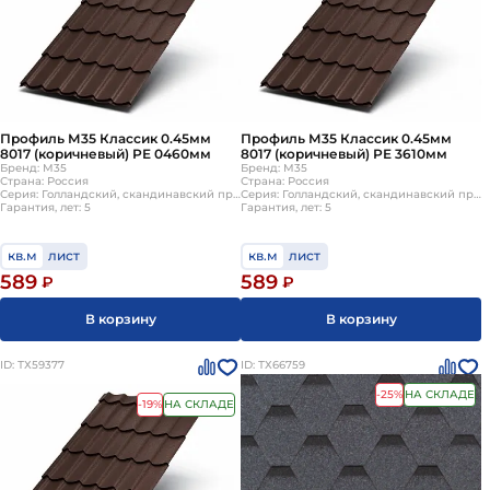
Профиль М35 Классик 0.45мм
Профиль М35 Классик 0.45мм
8017 (коричневый) РЕ 0460мм
8017 (коричневый) РЕ 3610мм
Бренд: М35
Бренд: М35
Страна: Россия
Страна: Россия
Серия: Голландский, скандинавский профиль, S-образной формы
Серия: Голландский, скандинавский профиль, S-образной формы
Гарантия, лет: 5
Гарантия, лет: 5
кв.м
лист
кв.м
лист
589
589
₽
₽
В корзину
В корзину
ID: ТХ59377
ID: ТХ66759
-25%
НА СКЛАДЕ
-19%
НА СКЛАДЕ