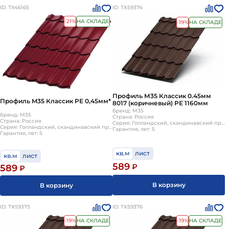
ID: ТХ46165
ID: ТХ59374
-21%
НА СКЛАДЕ
-19%
НА СКЛАДЕ
Профиль М35 Классик 0.45мм
Профиль M35 Классик PE 0,45мм*
8017 (коричневый) РЕ 1160мм
Бренд: М35
Бренд: М35
Страна: Россия
Страна: Россия
Серия: Голландский, скандинавский профиль, S-образной формы
Серия: Голландский, скандинавский профиль, S-образной формы
Гарантия, лет: 5
Гарантия, лет: 5
кв.м
лист
кв.м
лист
589
₽
589
₽
В корзину
В корзину
ID: ТХ59375
ID: ТХ59376
-19%
НА СКЛАДЕ
-19%
НА СКЛАДЕ