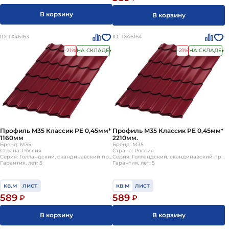
В корзину
В корзину
ID: ТХ46163
ID: ТХ46164
-21%
НА СКЛАДЕ
-21%
НА СКЛАДЕ
Профиль M35 Классик PE 0,45мм*
Профиль M35 Классик PE 0,45мм*
1160мм
2210мм.
Бренд: М35
Бренд: М35
Страна: Россия
Страна: Россия
Серия: Голландский, скандинавский профиль, S-образной формы
Серия: Голландский, скандинавский профиль, S-образной формы
Гарантия, лет: 5
Гарантия, лет: 5
кв.м
лист
кв.м
лист
589
589
₽
₽
В корзину
В корзину