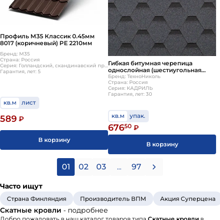
Профиль М35 Классик 0.45мм
8017 (коричневый) РЕ 2210мм
Бренд: М35
Страна: Россия
Гибкая битумная черепица
Серия: Голландский, скандинавский профиль, S-образной формы
однослойная (шестиугольная
Гарантия, лет: 5
нарезка, соты) ТЕХНОНИКОЛЬ
Бренд: ТехноНиколь
Страна: Россия
Шинглас КАДРИЛЬ Ольха
Серия: КАДРИЛЬ
Гарантия, лет: 30
кв.м
лист
кв.м
упак.
589
₽
676
50
₽
В корзину
В корзину
01
02
03
...
97
Часто ищут
Страна Финляндия
Производитель ВПМ
Акция Суперцена
Скатные кровли
- подробнее
Добро пожаловать в наш каталог товаров типа
Скатные кровли
в