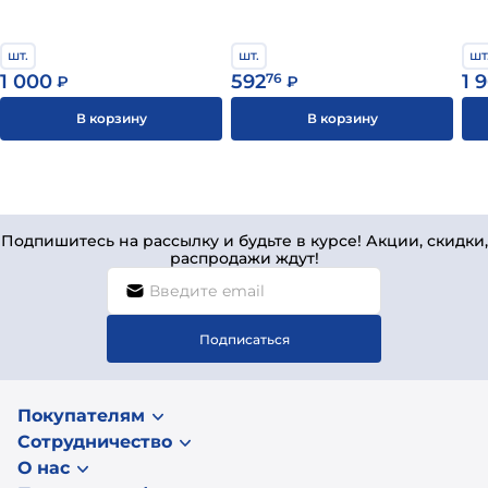
механического воздействия.
Благодаря широкой цветовой палитре вы можете
реализовать любое решение для фасада и крыши.
шт.
шт.
шт
1 000
592
76
1 
₽
₽
В корзину
В корзину
Подпишитесь на рассылку и будьте в курсе! Акции, скидки,
распродажи ждут!
Подписаться
Покупателям
Сотрудничество
О нас