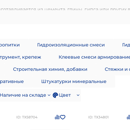
зготавливается из цемента, глины, гипса или других
кировать неровности, трещины и другие дефекты для
 составу штукатурку можно разделить на четыре осн
ство — высокий показатель прочности.
жно быстро и без особых усилий получить ровный сл
пропитки
Гидроизоляционные смеси
Ги
е важна пластичность штукатурки. Характеризуется в
трумент, крепеж
Клеевые смеси армировани
силоксан. Составы отличаются эластичностью, оптим
Строительная химия, добавки
Стяжки и 
незначительными дефектами и предназначены для
оративные
Штукатурки минеральные
, придавая им не только новый цвет, но и защиту о
Наличие на складе
Цвет
сле засыхания, устойчивы к температурным изменен
 не имеют характерного для краски выраженного зап
ID: ТХ58704
ID: ТХ34801
гезии и устойчивости к свету и износу. Краски могу
 с отштукатуренными, кирпичными и бетонными по