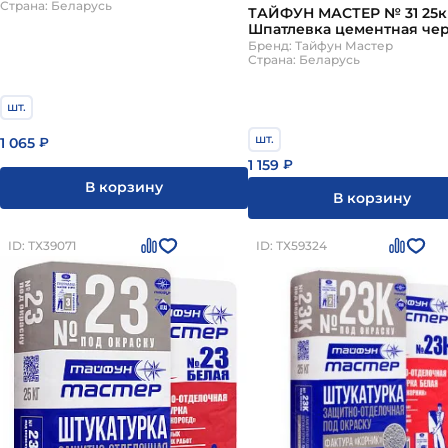
Страна: Беларусь
ТАЙФУН МАСТЕР № 31 25к
Шпатлевка цементная че
Бренд: Тайфун Мастер
Страна: Беларусь
шт.
шт.
1 065
₽
1 159
₽
В корзину
В корзину
ID: ТХ39071
ID: ТХ59324