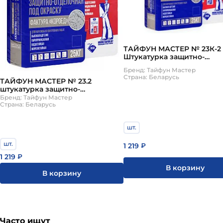
ТАЙФУН МАСТЕР № 23К-2 
Штукатурка защитно-
отделочная шуба серый 1.
Бренд: Тайфун Мастер
Страна: Беларусь
ТАЙФУН МАСТЕР № 23.2
штукатурка защитно-
отделочная СЕРАЯ "короед" 2
Бренд: Тайфун Мастер
мм
Страна: Беларусь
шт.
шт.
1 219
₽
1 219
₽
В корзину
В корзину
Часто ищут