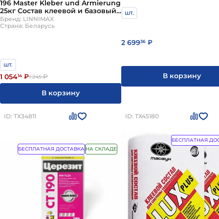
196 Master Kleber und Armierung
Базовый штукатурный
25кг Состав клеевой и базовый
шт.
декоративных матери
штукатурный LINNIMAX
Бренд: LINNIMAX
Страна: Беларусь
Отделочные материал
2 699
36
₽
В зависимости от вы
эффективно, важно у
шт.
В корзину
Теплопроводность. В зависимости от этого п
1 054
14
₽
₽
1 245
Плотность. Если на утеплитель оказывается з
В корзину
Пожаробезопасность. На рынке представлены
Устойчивость к воздействию влаги. Если уте
ID: ТХ34811
ID: ТХ45180
использовать специальные гидроизоляцион
БЕСПЛАТНАЯ ДО
БЕСПЛАТНАЯ ДОСТАВКА
НА СКЛАДЕ