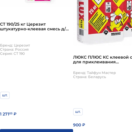
CT 190/25 кг Церезит
штукатурно-клеевая смесь д/
плит из минеральной ваты
Бренд: Церезит
Страна: Россия
Серия: CT 190
ЛЮКС ПЛЮС КС клеевой с
для приклеивания
теплоизоляционных плит
Бренд: Тайфун Мастер
Страна: Беларусь
шт.
шт.
1 271
03
₽
900
₽