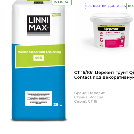
покраске грунтованного металла.
НА СКЛАДЕ
БЕСПЛАТНАЯ ДОСТАВКА
НА 
Сухие смеси представляют собой материалы,
применяются в строительстве и ремонте для 
материалу основы на 3 группы:
Цемент. Обычно применяется при перви
Гипс. Предназначен для отштукатуриван
Полимеры. Используются для декориров
Критерии выбора штукатурки, красок и сухих смес
Назначение и условия эксплуатации: отделка
Желаемый результат — какой финишный эффект
СТ 16/10л Церезит грунт Q
Легкость применения и сушки — важно учитыв
Contact под декоративну
штукатурку, Белый
С выбором штукатурки, красок и сухих смесей сто
Бренд: Церезит
Также одним из наиболее эффективных способов
Страна: Россия
(
СФТК
), которая может быть облицована слоем д
Серия: CT 16
Как правило,
СФТК
им
Клеевой состав. Нео
Утеплитель. Для обе
Армирующая сетка. М