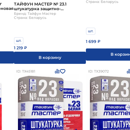
Страна: Беларусь
г
ТАЙФУН МАСТЕР № 23.1
рновая
штукатурка защитно-
отделочная СЕРАЯ "короед" 1 мм
Бренд: Тайфун Мастер
Страна: Беларусь
шт.
шт.
1 699
₽
1 219
₽
В корзи
В корзину
ID: ТХ45181
ID: ТХ39072