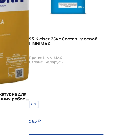
95 Kleber 25кг Состав клеевой
LINNIMAX
Бренд: LINNIMAX
Страна: Беларусь
укатурка для
нних работ с
окнами
шт.
965
₽