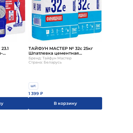
ТАЙФУН МАСТЕР № 32с 25кг
23.1
Шпатлевка цементная
о-
финишная серый
короед" 1
Бренд: Тайфун Мастер
Страна: Беларусь
шт.
1 399
₽
В корзину
ну