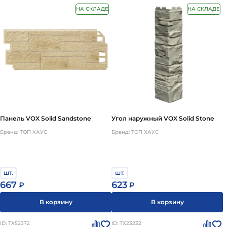
НА СКЛАДЕ
НА СКЛАДЕ
Панель VOX Solid Sandstone
Угол наружный VOX Solid Stone
Бренд: ТОП ХАУС
Бренд: ТОП ХАУС
шт.
шт.
667
623
₽
₽
В корзину
В корзину
ID: ТХ52372
ID: ТХ23232