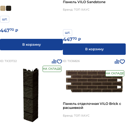
Панель VILO Sandstone
Бренд: ТОП ХАУС
шт.
447
70
₽
шт.
447
70
₽
В корзину
В корзину
ID: ТХ33722
ID: ТХ36826
НА СКЛАДЕ
НА СКЛАДЕ
Панель отделочная VILO Brick с
расшивкой
Бренд: ТОП ХАУС