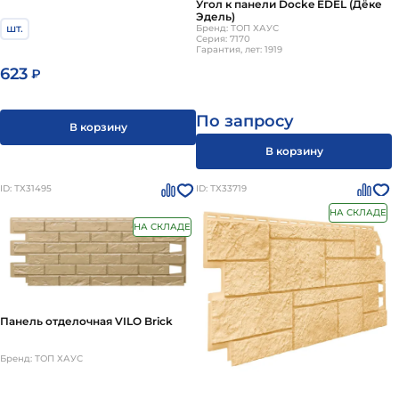
Угол к панели Docke EDEL (Дёке
Эдель)
шт.
Бренд: ТОП ХАУС
Серия: 7170
Гарантия, лет: 1919
623
₽
По запросу
В корзину
В корзину
ID: ТХ31495
ID: ТХ33719
НА СКЛАДЕ
НА СКЛАДЕ
Панель отделочная VILO Brick
Бренд: ТОП ХАУС