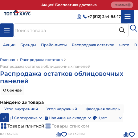
Акция! Бесплатная доставка
Реклама
+7 (812) 244-95-17
Акции
Бренды
Прайс-листы
Распродажа остатков
Фото
В
Главная
Распродажа остатков
Распродажа остатков облицовочных панелей
Распродажа остатков облицовочных
панелей
О бренде
Найдено 23 товара
Угол внутренний
Угол наружный
Фасадная панель
Сортировка
Наличие на складе
Цвет
Товары плиткой
Товары списком
ID: ТХ47625
ID: ТХ26751