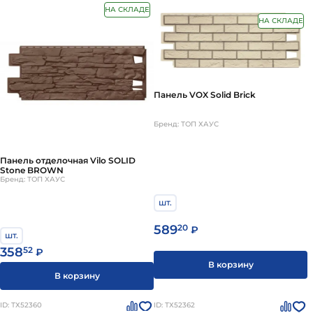
НА СКЛАДЕ
НА СКЛАДЕ
Панель VOX Solid Brick
Бренд: ТОП ХАУС
Панель отделочная Vilo SOLID
Stone BROWN
Бренд: ТОП ХАУС
шт.
589
20
₽
шт.
358
52
₽
В корзину
В корзину
ID: ТХ52360
ID: ТХ52362