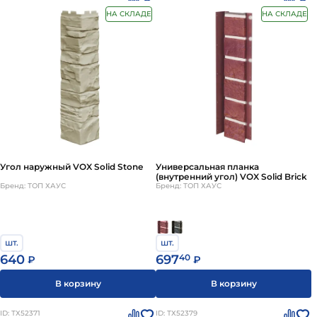
НА СКЛАДЕ
НА СКЛАДЕ
Угол наружный VOX Solid Stone
Универсальная планка
(внутренний угол) VOX Solid Brick
Бренд: ТОП ХАУС
Бренд: ТОП ХАУС
шт.
шт.
640
697
40
₽
₽
В корзину
В корзину
ID: ТХ52371
ID: ТХ52379