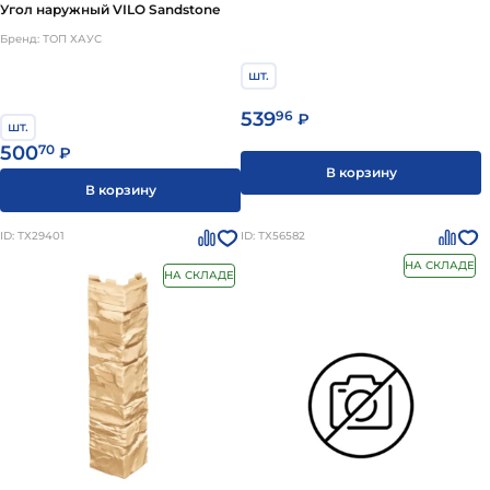
Угол наружный VILO Sandstone
Бренд: ТОП ХАУС
шт.
539
96
₽
шт.
500
70
₽
В корзину
В корзину
ID: ТХ29401
ID: ТХ56582
НА СКЛАДЕ
НА СКЛАДЕ