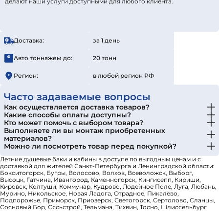
делают наши услуги доступными для любого клиента.
Доставка:
за 1 день
Авто тоннажем до:
20 тонн
Регион:
в любой регион РФ
Часто задаваемые вопросы
Как осуществляется доставка товаров?
Какие способы оплаты доступны?
Кто может помочь с выбором товара?
Выполняете ли вы монтаж приобретенных
материалов?
Можно ли посмотреть товар перед покупкой?
Летние душевые баки и кабины в доступе по выгодным ценам и с
доставкой для жителей Санкт-Петербурга и Ленинградской области:
Бокситогорск, Бугры, Волосово, Волхов, Всеволожск, Выборг,
Высоцк, Гатчина, Ивангород, Каменногорск, Кингисепп, Кириши,
Кировск, Колтуши, Коммунар, Кудрово, Лодейное Поле, Луга, Любань,
Мурино, Никольское, Новая Ладога, Отрадное, Пикалёво,
Подпорожье, Приморск, Приозерск, Светогорск, Сертолово, Сланцы,
Сосновый Бор, Сясьстрой, Тельмана, Тихвин, Тосно, Шлиссельбург.