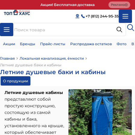
Акция! Бесплатная доставка
Реклама
+7 (812) 244-95-35
Акции
Бренды
Прайс-листы
Распродажа остатков
Фото
В
Главная
Локальная канализация, ёмкости
Летние душевые баки и кабины
Летние душевые баки и кабины
О продукции
Летние душевые кабины
представляют собой
простую конструкцию,
состоящую из самой
кабины и бака,
установленного на крыше,
который обеспечивает