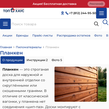
Акция! Бесплатная доставка
Реклама
+7 (812) 244-95-50
Акции
Бренды
Прайс-листы
Распродажа остатков
Фото
В
Главная
Пиломатериалы
Планкен
Планкен
О продукции
Инструкции 2
Фото 5
Планкен
— это строганая
доска для наружной и
внутренней отделки со
скруглёнными или
скошенными гранями. В
отличие от классической
вагонки, у планкена нет
соединения «шип-паз». Доски монтируют с