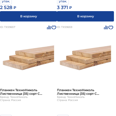
упак.
упак.
2 528
3 371
₽
₽
В корзину
В корзину
ID: ТХ59657
ID: ТХ59659
Планкен ТехноНиколь
Планкен ТехноНиколь
Лиственница (35) сорт C
Лиственница (35) сорт C
4000х140х20мм (4 шт)
Бренд: ТехноНиколь
3000х140х20мм (4 шт)
Бренд: ТехноНиколь
Страна: Россия
Страна: Россия