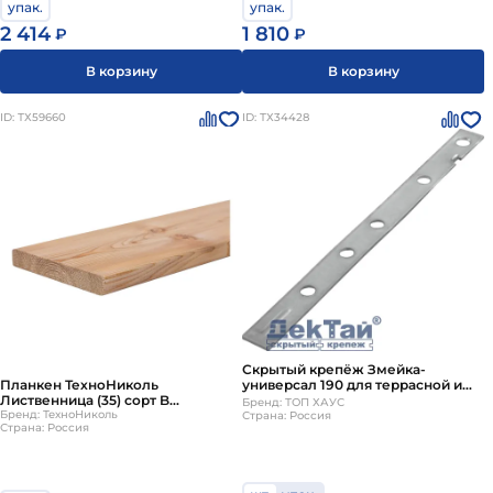
упак.
упак.
2 414
1 810
₽
₽
В корзину
В корзину
ID: ТХ59660
ID: ТХ34428
Скрытый крепёж Змейка-
Планкен ТехноНиколь
универсал 190 для террасной и
Лиственница (35) сорт B
фасадной доски (металл)
Бренд: ТОП ХАУС
3000х140х20мм (4 шт)
Бренд: ТехноНиколь
Страна: Россия
Страна: Россия