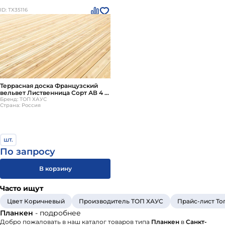
ID: ТХ35116
Террасная доска Французский
вельвет Лиственница Сорт АВ 4 м
ТОП ХАУС
Бренд: ТОП ХАУС
Страна: Россия
шт.
По запросу
В корзину
Часто ищут
Цвет Коричневый
Производитель ТОП ХАУС
Прайс-лист То
Планкен
- подробнее
Добро пожаловать в наш каталог товаров типа
Планкен
в
Санкт-