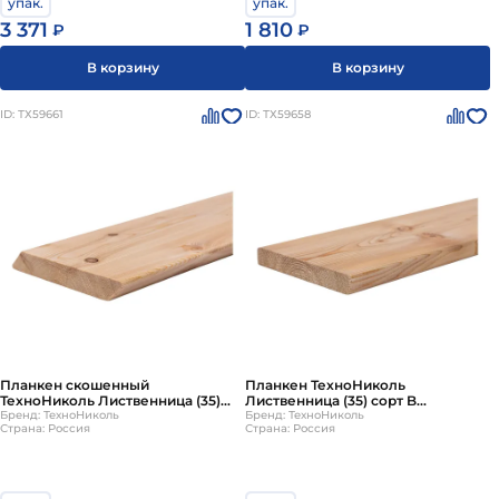
упак.
упак.
3 371
1 810
₽
₽
В корзину
В корзину
ID: ТХ59661
ID: ТХ59658
Планкен скошенный
Планкен ТехноНиколь
ТехноНиколь Лиственница (35)
Лиственница (35) сорт B
сорт B 3000х140х20мм (4 шт)
Бренд: ТехноНиколь
4000х140х20мм (4 шт)
Бренд: ТехноНиколь
Страна: Россия
Страна: Россия