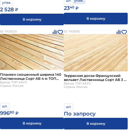
шт.
упак.
упак.
23
40
₽
2 528
₽
В корзину
В корзину
ID: ТХ35120
ID: ТХ35115
Планкен скошенный ширина 140
Террасная доска Французский
Лиственница Сорт АВ 4 м ТОП
вельвет Лиственница Сорт АВ 3 м
ХАУС
Бренд: ТОП ХАУС
ТОП ХАУС
Бренд: ТОП ХАУС
Страна: Россия
Страна: Россия
шт.
шт.
996
80
По запросу
₽
В корзину
В корзину