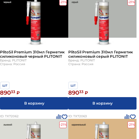
-21%
-21%
PlitoSil Premium 310мл Герметик
PlitoSil Premium 310мл Герметик
силиконовый черный PLITONIT
силиконовый серый PLITONIT
Бренд: PLITONIT
Бренд: PLITONIT
Страна: Россия
Страна: Россия
шт
шт
890
33
890
33
₽
₽
В корзину
В корзину
ID: ТХ72062
ID: ТХ72063
-21%
-21%