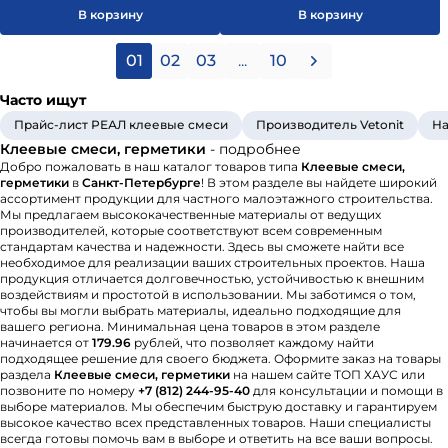
В корзину
В корзину
01
02
03
...
10
Часто ищут
Прайс-лист РЕАЛ клеевые смеси
Производитель Vetonit
На
Клеевые смеси, герметики
- подробнее
Добро пожаловать в наш каталог товаров типа
Клеевые смеси,
герметики
в
Санкт-Петербурге
! В этом разделе вы найдете широкий
ассортимент продукции для частного малоэтажного строительства.
Мы предлагаем высококачественные материалы от ведущих
производителей, которые соответствуют всем современным
стандартам качества и надежности. Здесь вы сможете найти все
необходимое для реализации ваших строительных проектов. Наша
продукция отличается долговечностью, устойчивостью к внешним
воздействиям и простотой в использовании. Мы заботимся о том,
чтобы вы могли выбрать материалы, идеально подходящие для
вашего региона. Минимальная цена товаров в этом разделе
начинается от
179.96
рублей, что позволяет каждому найти
подходящее решение для своего бюджета. Оформите заказ на товары
раздела
Клеевые смеси, герметики
на нашем сайте ТОП ХАУС или
позвоните по номеру
+7 (812) 244-95-40
для консультации и помощи в
выборе материалов. Мы обеспечим быструю доставку и гарантируем
высокое качество всех представленных товаров. Наши специалисты
всегда готовы помочь вам в выборе и ответить на все ваши вопросы.