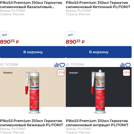
PlitoSil Premium 310мл Герметик
PlitoSil Premium 310мл Герметик
силиконовый базальтовый
силиконовый бетонный PLITONIT
PLITONIT
Бренд: PLITONIT
Бренд: PLITONIT
Страна: Россия
Страна: Россия
шт
шт
890
33
890
33
₽
₽
В корзину
В корзину
ID: ТХ72068
ID: ТХ72069
-21%
-21%
PlitoSil Premium 310мл Герметик
PlitoSil Premium 310мл Герметик
силиконовый бежевый PLITONIT
силиконовый антрацит PLITONIT
Бренд: PLITONIT
Бренд: PLITONIT
Страна: Россия
Страна: Россия