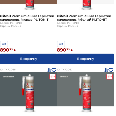
PlitoSil Premium 310мл Герметик
PlitoSil Premium 310мл Герметик
силиконовый какао PLITONIT
силиконовый белый PLITONIT
Бренд: PLITONIT
Бренд: PLITONIT
Страна: Россия
Страна: Россия
шт
шт
890
33
890
33
₽
₽
В корзину
В корзину
ID: ТХ72066
ID: ТХ72067
-21%
-21%