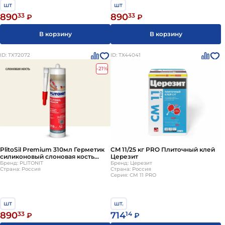
шт
шт
890
33
890
33
₽
₽
В корзину
В корзину
ID: ТХ72072
ID: ТХ44041
-21%
PlitoSil Premium 310мл Герметик
CM 11/25 кг PRO Плиточный клей
силиконовый слоновая кость
Церезит
PLITONIT
Бренд: PLITONIT
Бренд: Церезит
Страна: Россия
Страна: Россия
Серия: СM 11 PRO
шт
шт.
890
33
714
14
₽
₽