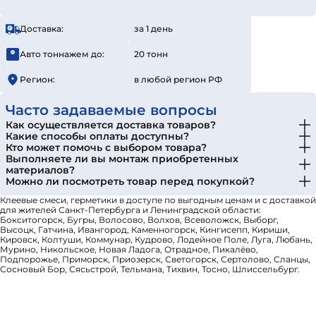
Доставка:
за 1 день
Авто тоннажем до:
20 тонн
Регион:
в любой регион РФ
Часто задаваемые вопросы
Как осуществляется доставка товаров?
Какие способы оплаты доступны?
Кто может помочь с выбором товара?
Выполняете ли вы монтаж приобретенных
материалов?
Можно ли посмотреть товар перед покупкой?
Клеевые смеси, герметики в доступе по выгодным ценам и с доставкой
для жителей Санкт-Петербурга и Ленинградской области:
Бокситогорск, Бугры, Волосово, Волхов, Всеволожск, Выборг,
Высоцк, Гатчина, Ивангород, Каменногорск, Кингисепп, Кириши,
Кировск, Колтуши, Коммунар, Кудрово, Лодейное Поле, Луга, Любань,
Мурино, Никольское, Новая Ладога, Отрадное, Пикалёво,
Подпорожье, Приморск, Приозерск, Светогорск, Сертолово, Сланцы,
Сосновый Бор, Сясьстрой, Тельмана, Тихвин, Тосно, Шлиссельбург.