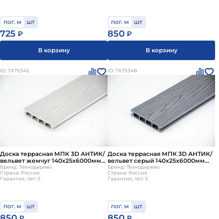
пог. м
шт
пог. м
шт
725
850
₽
₽
В корзину
В корзину
ID: ТХ75345
ID: ТХ75348
Доска террасная МПК 3D АНТИК/
Доска террасная МПК 3D АНТИК/
вельвет жемчуг 140х25х6000мм
вельвет серый 140х25х6000мм
Технодерево
Бренд: Технодерево
Технодерево
Бренд: Технодерево
Страна: Россия
Страна: Россия
Гарантия, лет: 5
Гарантия, лет: 5
пог. м
шт
пог. м
шт
850
850
₽
₽