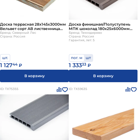
Доска террасная 28х145х3000мм
Доска финишная/Полуступень
Вельвет сорт АВ лиственница
МПК шоколад 180х25х6000мм
(Россия)
Бренд: Северный Лес
Технодерево
Бренд: Технодерево
Страна: Россия
Страна: Россия
Гарантия, лет: 5
шт.
пог. м
шт
1 127
44
1 333
33
₽
₽
В корзину
В корзину
ID: ТХ75355
ID: ТХ59635