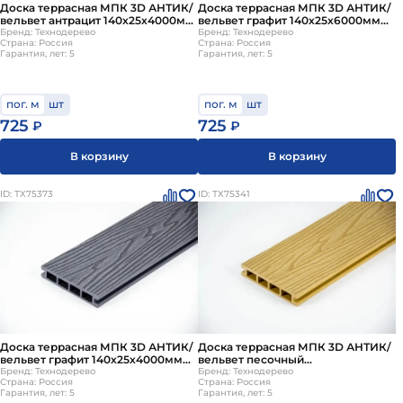
Доска террасная МПК 3D АНТИК/
Доска террасная МПК 3D АНТИК/
вельвет антрацит 140х25х4000мм
вельвет графит 140х25х6000мм
Технодерево
Бренд: Технодерево
Технодерево
Бренд: Технодерево
Страна: Россия
Страна: Россия
Гарантия, лет: 5
Гарантия, лет: 5
пог. м
шт
пог. м
шт
725
725
₽
₽
В корзину
В корзину
ID: ТХ75373
ID: ТХ75341
Доска террасная МПК 3D АНТИК/
Доска террасная МПК 3D АНТИК/
вельвет графит 140х25х4000мм
вельвет песочный
Технодерево
Бренд: Технодерево
140х25х4000мм Технодерево
Бренд: Технодерево
Страна: Россия
Страна: Россия
Гарантия, лет: 5
Гарантия, лет: 5