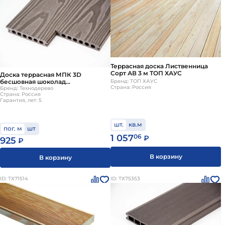
Террасная доска Лиственница
Сорт АВ 3 м ТОП ХАУС
Доска террасная МПК 3D
Бренд: ТОП ХАУС
бесшовная шоколад
Страна: Россия
142х22х3000мм Технодерево
Бренд: Технодерево
Страна: Россия
Гарантия, лет: 5
шт.
кв.м
пог. м
шт
1 057
06
₽
925
₽
В корзину
В корзину
ID: ТХ71514
ID: ТХ75353