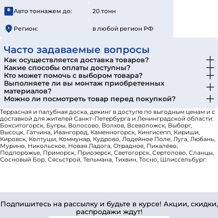
Авто тоннажем до:
20 тонн
Регион:
в любой регион РФ
Часто задаваемые вопросы
Как осуществляется доставка товаров?
Какие способы оплаты доступны?
Кто может помочь с выбором товара?
Выполняете ли вы монтаж приобретенных
материалов?
Можно ли посмотреть товар перед покупкой?
Террасная и палубная доска, декинг в доступе по выгодным ценам и с
доставкой для жителей Санкт-Петербурга и Ленинградской области:
Бокситогорск, Бугры, Волосово, Волхов, Всеволожск, Выборг,
Высоцк, Гатчина, Ивангород, Каменногорск, Кингисепп, Кириши,
Кировск, Колтуши, Коммунар, Кудрово, Лодейное Поле, Луга, Любань,
Мурино, Никольское, Новая Ладога, Отрадное, Пикалёво,
Подпорожье, Приморск, Приозерск, Светогорск, Сертолово, Сланцы,
Сосновый Бор, Сясьстрой, Тельмана, Тихвин, Тосно, Шлиссельбург.
Подпишитесь на рассылку и будьте в курсе! Акции, скидки,
распродажи ждут!