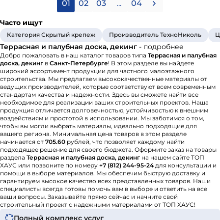
01
02
03
...
04
Часто ищут
Категория Скрытый крепеж
Производитель ТехноНиколь
Ц
Террасная и палубная доска, декинг
- подробнее
Добро пожаловать в наш каталог товаров типа
Террасная и палубная
доска, декинг
в
Санкт-Петербурге
! В этом разделе вы найдете
широкий ассортимент продукции для частного малоэтажного
строительства. Мы предлагаем высококачественные материалы от
ведущих производителей, которые соответствуют всем современным
стандартам качества и надежности. Здесь вы сможете найти все
необходимое для реализации ваших строительных проектов. Наша
продукция отличается долговечностью, устойчивостью к внешним
воздействиям и простотой в использовании. Мы заботимся о том,
чтобы вы могли выбрать материалы, идеально подходящие для
вашего региона. Минимальная цена товаров в этом разделе
начинается от
705.60
рублей, что позволяет каждому найти
подходящее решение для своего бюджета. Оформите заказ на товары
раздела
Террасная и палубная доска, декинг
на нашем сайте ТОП
ХАУС или позвоните по номеру
+7 (812) 244-95-24
для консультации и
помощи в выборе материалов. Мы обеспечим быструю доставку и
гарантируем высокое качество всех представленных товаров. Наши
специалисты всегда готовы помочь вам в выборе и ответить на все
ваши вопросы. Заказывайте прямо сейчас и начните свой
строительный проект с надежными материалами от ТОП ХАУС!
Полный комплекс услуг