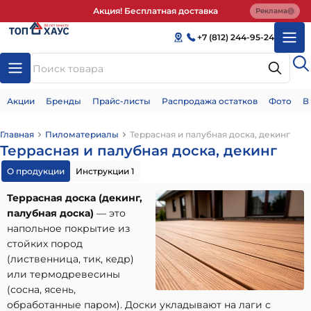
Акция! Бесплатная доставка
Реклама
+7 (812) 244-95-24
Акции
Бренды
Прайс-листы
Распродажа остатков
Фото
В
Главная
Пиломатериалы
Террасная и палубная доска, декинг
Террасная и палубная доска, декинг
О продукции
Инструкции 1
Террасная доска (декинг,
палубная доска)
— это
напольное покрытие из
стойких пород
(лиственница, тик, кедр)
или термодревесины
(сосна, ясень,
обработанные паром). Доски укладывают на лаги с