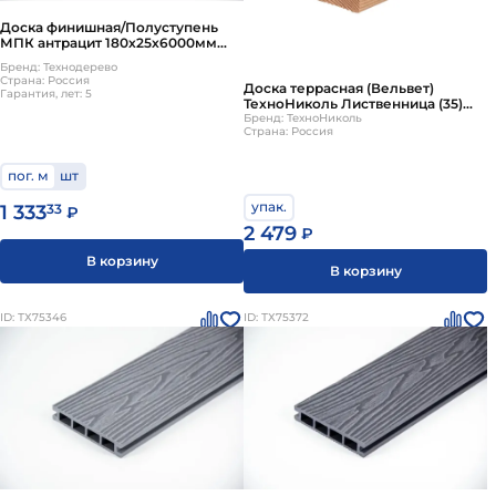
Доска финишная/Полуступень
МПК антрацит 180х25х6000мм
Технодерево
Бренд: Технодерево
Страна: Россия
Доска террасная (Вельвет)
Гарантия, лет: 5
ТехноНиколь Лиственница (35)
сорт C 4000х142х27мм (3 шт)
Бренд: ТехноНиколь
Страна: Россия
пог. м
шт
упак.
1 333
33
₽
2 479
₽
В корзину
В корзину
ID: ТХ75346
ID: ТХ75372