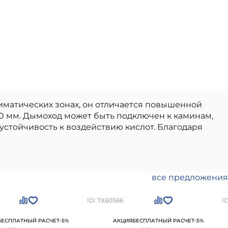
иматических зонах, он отличается повышенной
0 мм. Дымоход может быть подключен к каминам,
стойчивость к воздействию кислот. Благодаря
ественный вариант, идеально подходящий для
ские дымоходы
отличаются долговечностью,
тво от проверенного производителя,
все предложения
 в использовании и монтаже.
Керамический
-Петербурге
по цене
219126
рублей
Вы можете
ID: ТХ60566
I
БЕСПЛАТНЫЙ РАСЧЕТ
-5%
АКЦИЯ
БЕСПЛАТНЫЙ РАСЧЕТ
-5%