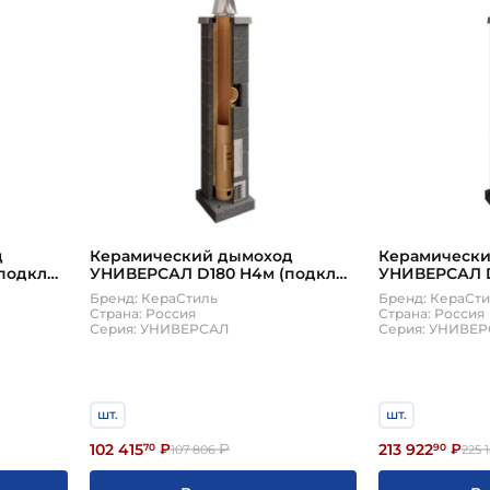
д
Керамический дымоход
Керамическ
подкл
УНИВЕРСАЛ D180 H4м (подкл
УНИВЕРСАЛ D
аСтиль
90, плита по месту) КераСтиль
90, плита по
Бренд: КераСтиль
Бренд: КераСт
Страна: Россия
Страна: Россия
Серия: УНИВЕРСАЛ
Серия: УНИВЕ
шт.
шт.
102 415
213 922
70
₽
₽
90
₽
107 806
225 