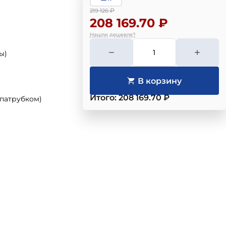
₽
219 126
208 169.70 ₽
Нашли дешевле?
ы)
Итого: 208 169.70 ₽
 патрубком)