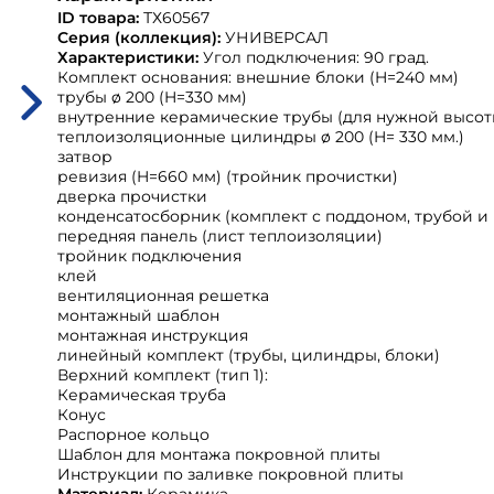
ID товара:
ТХ60567
Серия (коллекция):
УНИВЕРСАЛ
Характеристики:
Угол подключения: 90 град.
Комплект основания: внешние блоки (H=240 мм)
трубы ø 200 (H=330 мм)
внутренние керамические трубы (для нужной высот
теплоизоляционные цилиндры ø 200 (H= 330 мм.)
затвор
ревизия (H=660 мм) (тройник прочистки)
дверка прочистки
конденсатосборник (комплект с поддоном, трубой и
передняя панель (лист теплоизоляции)
тройник подключения
клей
вентиляционная решетка
монтажный шаблон
монтажная инструкция
линейный комплект (трубы, цилиндры, блоки)
Верхний комплект (тип 1):
Керамическая труба
Конус
Распорное кольцо
Шаблон для монтажа покровной плиты
Инструкции по заливке покровной плиты