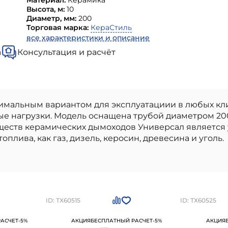
Материал:
Керамика
Высота, м:
10
Диаметр, мм:
200
Торговая марка:
КераСтиль
все характеристики и описание
а
Консультация и расчёт
имальным вариантом для эксплуатациии в любых кл
е нагрузки. Модель оснащена трубой диаметром 20
еств керамических дымоходов Универсал является у
плива, как газ, дизель, керосин, древесина и уголь.
одкл 90, плита по месту) КераСтиль
- высококач
ьстве. Наши материалы бренда
КераСтиль керамиче
стандартам качества. Преимущества: высокое качес
ь и устойчивость к внешним воздействиям, легкость
а по месту) КераСтиль
можно приобрести в
Санкт
ID: ТХ60515
ID: ТХ60525
4-95-17
АСЧЕТ
-5%
АКЦИЯ
БЕСПЛАТНЫЙ РАСЧЕТ
-5%
АКЦИЯ