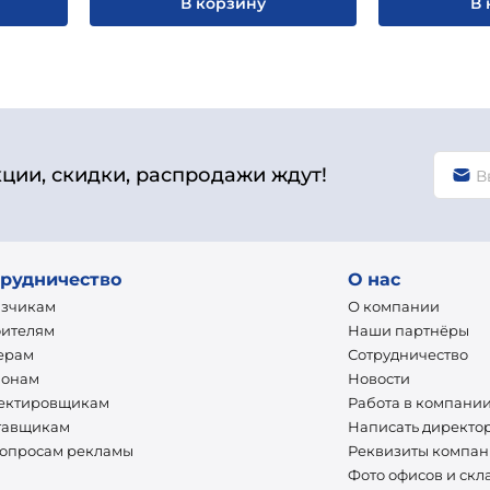
В корзину
В 
кции, скидки, распродажи ждут!
рудничество
О нас
азчикам
О компании
оителям
Наши партнёры
ерам
Сотрудничество
ионам
Новости
ектировщикам
Работа в компани
тавщикам
Написать директо
вопросам рекламы
Реквизиты компа
Фото офисов и скл