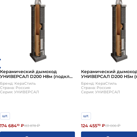
Керамический дымоход
Керамический дымохо
УНИВЕРСАЛ D200 H8м (подкл
УНИВЕРСАЛ D200 H5м (
90, плита по месту) КераСтиль
90, плита по месту) Кер
Бренд: КераСтиль
Бренд: КераСтиль
Страна: Россия
Страна: Россия
Серия: УНИВЕРСАЛ
Серия: УНИВЕРСАЛ
шт.
шт.
174 684
124 455
10
₽
₽
70
₽
₽
183 878
131 006