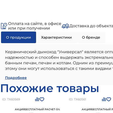
Оплата на сайте, в офисе
Доставка до объект
или при получении
О продукции
Характеристики
О бренде
Керамический дымоход "Универсал" является опт
надежностью и способен выдержать экстремальны
банным печам, печам и котлам. Одним из преимущ
этому они могут использоваться с такими видами то
Керамический дымоход УНИВЕРСАЛ D200 H10м (п
Подробнее
использования в частном малоэтажном строител
Похожие товары
надежностью и соответствием всем современным 
соответствие стандартам и нормам, долговечност
дымоход УНИВЕРСАЛ D200 H10м (подкл 90, плит
ID: ТХ60569
ID: ТХ60561
заказать товар на сайте или по номеру
+7 (812) 24
АКЦИЯ
БЕСПЛАТНЫЙ РАСЧЕТ
-5%
АКЦИЯ
БЕСПЛАТНЫЙ Р