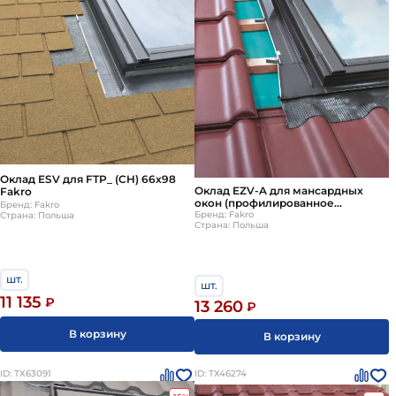
Оклад ESV для FTP_ (CH) 66х98
Оклад EZV-A для мансардных
Fakro
окон (профилированное
Бренд: Fakro
кров.покрытие) 55*78 Fakro
Бренд: Fakro
Страна: Польша
Страна: Польша
(Факро)
шт.
шт.
11 135
₽
13 260
₽
В корзину
В корзину
ID: ТХ63091
ID: ТХ46274