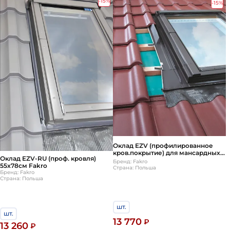
-15%
-15%
Оклад EZV (профилированное
кров.покрытие) для мансардных
Оклад EZV-RU (проф. кровля)
окон Fakro (Факро) FTP (CH) 55х98
Бренд: Fakro
55х78см Fakro
см
Страна: Польша
Бренд: Fakro
Страна: Польша
шт.
шт.
13 770
₽
13 260
₽