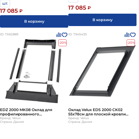
шт.
17 085
₽
17 085
₽
В корзину
В корзину
ID: ТХ62889
ID: ТХ45435
-20%
-20%
EDZ 2000 MK08 Оклад для
Оклад Velux EDS 2000 CK02
профилированного
55х78см для плоской кровли
кров.покрытия (волна до 4,5см) в
Бренд: Velux
(гидро-теплоизоляция BDX в
Бренд: Velux
Страна: Дания
Страна: Дания
комплекте с гидро-
комплекте!)
теплоизоляцией 78x140см Velux