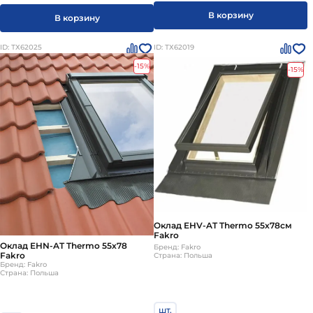
В корзину
В корзину
ID: ТХ62025
ID: ТХ62019
-15%
-15%
Оклад EHV-AT Thermo 55х78см
Fakro
Оклад EHN-AT Thermo 55х78
Бренд: Fakro
Fakro
Страна: Польша
Бренд: Fakro
Страна: Польша
шт.