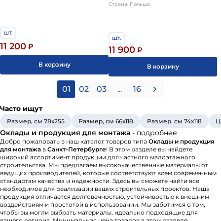
78x140см Velux
Страна: Польша
66х118 см
шт.
шт.
11 200
₽
11 900
₽
В корзину
В корзину
01
02
03
...
16
Часто ищут
Размер, см 78х255
Размер, см 66х118
Размер, см 74х118
Ц
Оклады и продукция для монтажа
- подробнее
Добро пожаловать в наш каталог товаров типа
Оклады и продукция
для монтажа
в
Санкт-Петербурге
! В этом разделе вы найдете
широкий ассортимент продукции для частного малоэтажного
строительства. Мы предлагаем высококачественные материалы от
ведущих производителей, которые соответствуют всем современным
стандартам качества и надежности. Здесь вы сможете найти все
необходимое для реализации ваших строительных проектов. Наша
продукция отличается долговечностью, устойчивостью к внешним
воздействиям и простотой в использовании. Мы заботимся о том,
чтобы вы могли выбрать материалы, идеально подходящие для
вашего региона. Минимальная цена товаров в этом разделе