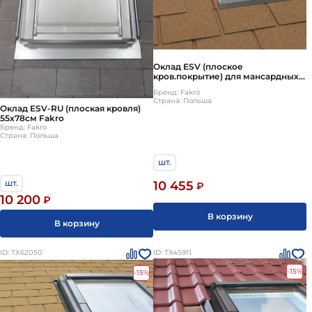
Оклад ESV (плоское
кров.покрытие) для мансардных
окон Fakro (Факро) FTP (CH) 55х98
Бренд: Fakro
см
Страна: Польша
Оклад ESV-RU (плоская кровля)
55х78см Fakro
Бренд: Fakro
Страна: Польша
шт.
шт.
10 455
₽
10 200
₽
В корзину
В корзину
ID: ТХ62050
ID: ТХ45911
-15%
-15%