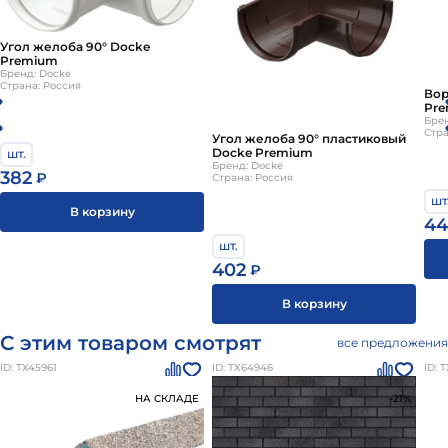
Угол желоба 90° Docke
Premium
Бренд: Docke
Страна: Россия
Вор
Pr
Брен
Стра
Угол желоба 90° пластиковый
Docke Premium
шт.
Бренд: Docke
382
₽
Страна: Россия
шт
В корзину
44
шт.
402
₽
В корзину
С этим товаром смотрят
все предложения
ID: ТХ45961
ID: ТХ64946
ID: 
НА СКЛАДЕ
-21%