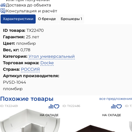
Доставка до объекта
Консультация и расчёт
Характеристики
О бренде
Брошюры 1
ID товара:
ТХ22470
Гарантия:
25 лет
Цвет:
пломбир
Вес, кг:
0,178
Категория:
Угол универсальный
Торговая марка:
Docke
Страна:
РОССИЯ
Артикул производителя:
PVSD-1044
пломбир
Похожие товары
все предложения
ID: ТХ22469
ID: ТХ22486
ID: 
НА СКЛАДЕ
НА СКЛАДЕ