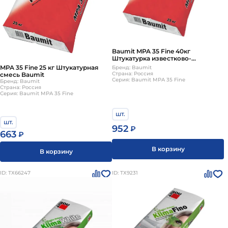
Baumit MPA 35 Fine 40кг
Штукатурка известково-
цементная
MPA 35 Fine 25 кг Штукатурная
Бренд: Baumit
Страна: Россия
смесь Baumit
Серия: Baumit MPA 35 Fine
Бренд: Baumit
Страна: Россия
Серия: Baumit MPA 35 Fine
шт.
шт.
952
₽
663
₽
В корзину
В корзину
ID: ТХ66247
ID: ТХ9231