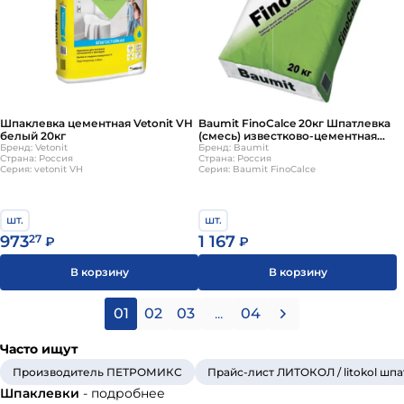
Шпаклевка цементная Vetonit VH
Baumit FinoCalce 20кг Шпатлевка
белый 20кг
(смесь) известково-цементная
Бренд: Vetonit
белый
Бренд: Baumit
Страна: Россия
Страна: Россия
Серия: vetonit VH
Серия: Baumit FinoCalce
шт.
шт.
973
27
1 167
₽
₽
В корзину
В корзину
01
02
03
...
04
Часто ищут
Производитель ПЕТРОМИКС
Прайс-лист ЛИТОКОЛ / litokol шп
Шпаклевки
- подробнее