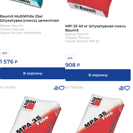
Baumit MultiWhite 25кг
Штукатурка (смесь) цементная
MPI 25 40 кг Штукатурная смесь
Бренд: Baumit
Страна: Россия
Baumit
Серия: Baumit MultiWhite
Бренд: Baumit
Страна: Россия
Серия: Baumit MPI 25
шт.
шт.
1 576
₽
908
₽
В корзину
В корзину
ID: ТХ19131
ID: ТХ66249