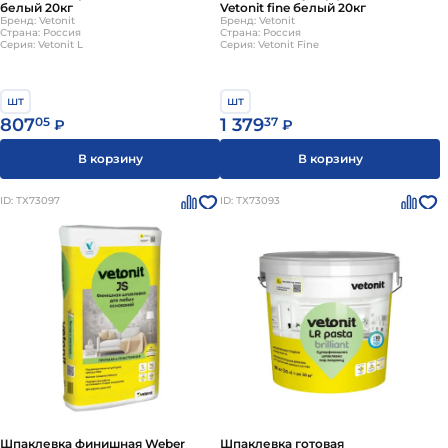
белый 20кг
Vetonit fine белый 20кг
Бренд: Vetonit
Бренд: Vetonit
Страна: Россия
Страна: Россия
Серия: Vetonit L
Серия: Vetonit Fine
шт
шт
807
05
1 379
37
₽
₽
В корзину
В корзину
ID: ТХ73097
ID: ТХ73093
Шпаклевка финишная Weber
Шпаклевка готовая