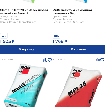
GlemaBrillant 20 кг Известковая
Multi Trass 25 кгРемонтная
шпаклёвка Baumit
шпатлевка Baumit
Бренд: Baumit
Бренд: Baumit
Страна: Россия
Страна: Россия
Серия: Baumit GlemaBrillant
Серия: Baumit MultiTrass
шт.
шт.
1 505
1 768
₽
₽
В корзину
В корзину
ID: ТХ66248
ID: ТХ9229