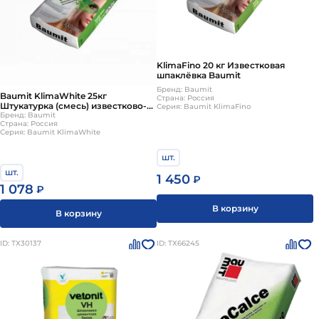
KlimaFino 20 кг Известковая
шпаклёвка Baumit
Бренд: Baumit
Baumit KlimaWhite 25кг
Страна: Россия
Штукатурка (смесь) известково-
Серия: Baumit KlimaFino
цементная белый
Бренд: Baumit
Страна: Россия
Серия: Baumit KlimaWhite
шт.
шт.
1 450
₽
1 078
₽
В корзину
В корзину
ID: ТХ30137
ID: ТХ66245