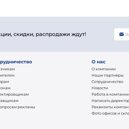
кции, скидки, распродажи ждут!
рудничество
О нас
азчикам
О компании
оителям
Наши партнёры
ерам
Сотрудничество
ионам
Новости
ектировщикам
Работа в компани
тавщикам
Написать директо
вопросам рекламы
Реквизиты компа
Фото офисов и скл