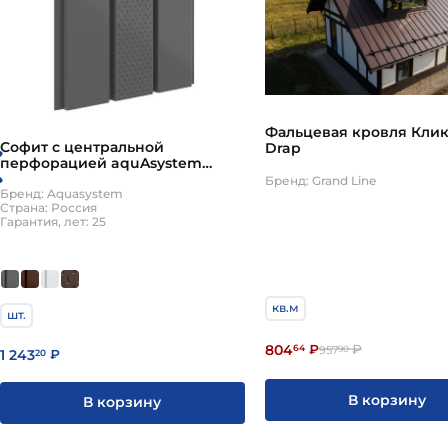
Фальцевая кровля Кли
Софит с центральной
Drap
перфорацией aquAsystem
0.45мм Zn140 ПЭ гладкий 2.4м
Бренд: Grand Line
Бренд: Aquasystem
Страна: Россия
Гарантия, лет: 25
кв.м
шт.
804
64
₽
₽
957
90
1 243
20
₽
В корзину
В корзину