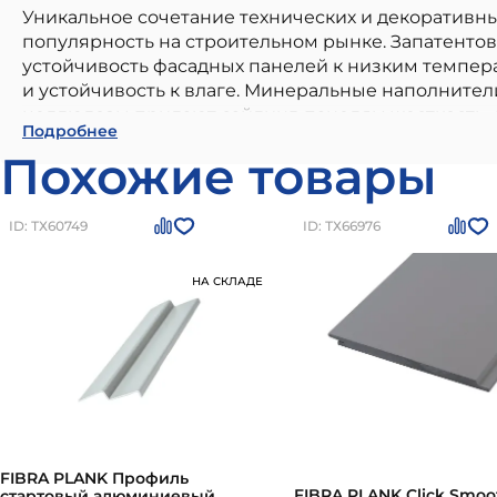
Уникальное сочетание технических и декоратив
популярность на строительном рынке. Запатенто
устойчивость фасадных панелей к низким темпе
и устойчивость к влаге. Минеральные наполнит
целлюлозы придают сайдинг-панелям жесткость, 
FP9003 FIBRA PLANK Сайдинг - панель фиброц
Подробнее
элементы фиброцемента образуют однородную ст
использования в частном малоэтажном строител
Похожие товары
соответствием всем современным стандартам каче
нормам, долговечность и устойчивость к внешним
фиброцементная рельефная RAL9003
можно при
ID: ТХ60749
ID: ТХ66976
+7 (812) 244-95-44
НА СКЛАДЕ
FIBRA PLANK Профиль
FIBRA PLANK Click Smoo
стартовый алюминиевый