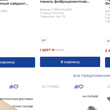
панель фиброцементная
тный сайдинг
Фи
рельефная RAL7024
м 0.6м2 7047
30
Бренд: FIBRA PLANK
ерый
св
PLANK
Бр
Страна: Россия
Ст
Гарантия, лет: 15
Сер
5
Гар
шт.
шт
1 507
32
₽
₽
1 590
2 
В корзину
корзину
все предложения
ID: ТХ74953
I
НА СКЛАДЕ
БЕСПЛАТНАЯ ДОСТАВКА
-10%
НА СКЛАДЕ