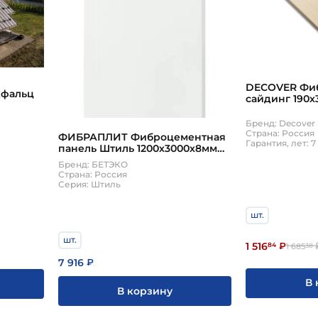
DECOVER Фи
кфальц
сайдинг 190х
Sandy
Бренд: Decover
Страна: Россия
ФИБРАПЛИТ Фиброцементная
Гарантия, лет: 7
панель Штиль 1200х3000х8мм
3,6м2 9003 белый
Бренд: БЕТЭКО
Страна: Россия
Серия: Штиль
шт.
шт.
1 516
84
₽
1 685
38
7 916
₽
В 
В корзину