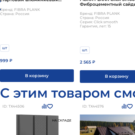
Фиброцементный сайд
59.5х16.9х3000мм матовый без
3000х200х10мм 0.6м2 70
цвета
Бренд: FIBRA PLANK
светло-серый
Бренд: FIBRA PLANK
Страна: Россия
Страна: Россия
Серия: Click smooth
Гарантия, лет: 15
шт
шт.
999
₽
2 565
₽
В корзину
В корзину
С этим товаром см
ID: ТХ44506
ID: ТХ44576
НА СКЛАДЕ