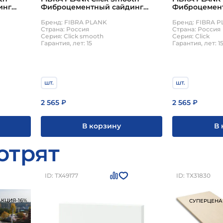
Фиброцемен
инг
Фиброцементный сайдинг
3000х200х10м
04
3000х200х10мм 0.6м2 8028
отдаленно-с
Бренд: FIBRA 
земельно-коричневый
Бренд: FIBRA PLANK
Страна: Россия
Страна: Россия
Серия: Click
Серия: Click smooth
Гарантия, лет: 1
Гарантия, лет: 15
шт.
шт.
2 565
2 565
₽
₽
В 
В корзину
отрят
ID: ТХ49177
ID: ТХ31830
АКЦИЯ
-16%
СУПЕРЦЕНА