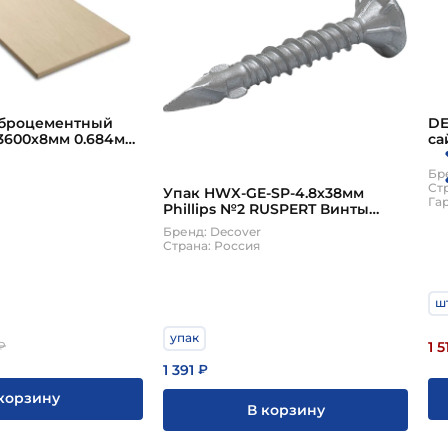
броцементный
DE
3600х8мм 0.684м2
са
Pe
Бр
Ст
Упак HWX-GE-SP-4.8х38мм
Гар
Phillips №2 RUSPERT Винты
самосверлящие по дереву
Бренд: Decover
200шт/уп
Страна: Россия
шт
упак
1 5
₽
1 391
₽
корзину
В корзину