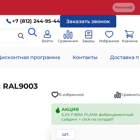
Реклама
+7 (812) 244-95-44
Заказать звонок
Войти
Сравнения
Заказы
Избранное
Корзина
Дисконтная программа
Контакты
Доставка п
я RAL9003
В избранное
Сравнить
АКЦИЯ
5,2% FIBRA PLANK фиброцементный
сайдинг + click на складе!!!
шт.