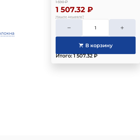
₽
1 590
1 507.32 ₽
Нашли дешевле?
олокна
Итого: 1 507.32 ₽