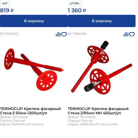
шт.
упак.
819
1 360
₽
₽
В корзину
В корзину
ID: ТХ64323
ID: ТХ64358
TERMOCLIP Крепеж фасадный
TERMOCLIP Крепеж фасадный
Стена 5 50мм 1200шт/уп
Стена 2/95мм MH 450шт/уп
Бренд: Termoclip
Бренд: Termoclip
Страна: Россия
Страна: Россия
Серия: TERMOCLIP Cтена 5
Серия: TERMOCLIP Стена 2 MH