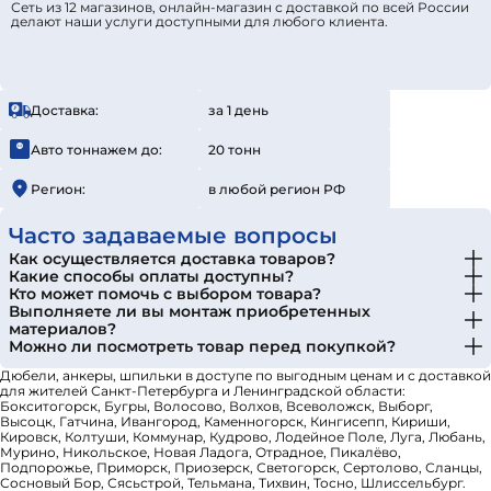
Сеть из 12 магазинов, онлайн-магазин с доставкой по всей России
делают наши услуги доступными для любого клиента.
Доставка:
за 1 день
Авто тоннажем до:
20 тонн
Регион:
в любой регион РФ
Часто задаваемые вопросы
Как осуществляется доставка товаров?
Какие способы оплаты доступны?
Кто может помочь с выбором товара?
Выполняете ли вы монтаж приобретенных
материалов?
Можно ли посмотреть товар перед покупкой?
Дюбели, анкеры, шпильки в доступе по выгодным ценам и с доставкой
для жителей Санкт-Петербурга и Ленинградской области:
Бокситогорск, Бугры, Волосово, Волхов, Всеволожск, Выборг,
Высоцк, Гатчина, Ивангород, Каменногорск, Кингисепп, Кириши,
Кировск, Колтуши, Коммунар, Кудрово, Лодейное Поле, Луга, Любань,
Мурино, Никольское, Новая Ладога, Отрадное, Пикалёво,
Подпорожье, Приморск, Приозерск, Светогорск, Сертолово, Сланцы,
Сосновый Бор, Сясьстрой, Тельмана, Тихвин, Тосно, Шлиссельбург.