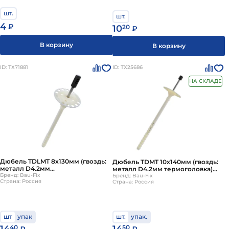
шт.
шт.
4
₽
10
20
₽
В корзину
В корзину
ID: ТХ71881
ID: ТХ25686
НА СКЛАДЕ
Дюбель TDLMT 8х130мм (гвоздь:
Дюбель TDMT 10х140мм (гвоздь:
металл D4.2мм
металл D4.2мм термоголовка)
увелич.термоголовка) 500шт/уп
Бренд: Bau-Fix
500шт/уп Бау-Фикс
Бренд: Bau-Fix
Страна: Россия
Страна: Россия
Бау-Фикс
шт
упак
шт.
упак.
14
40
50
₽