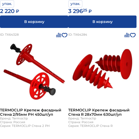
упак.
упак.
2 220
3 296
25
₽
₽
В корзину
В корзину
ID: ТХ64328
ID: ТХ64284
TERMOCLIP Крепеж фасадный
TERMOCLIP Крепеж фасадный
Стена 2/95мм PH 450шт/уп
Стена R 28x70мм 630шт/уп
Бренд: Termoclip
Бренд: Termoclip
Страна: Россия
Страна: Россия
Серия: TERMOCLIP Стена 2 PH
Серия: TERMOCLIP Стена R