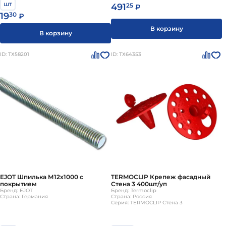
шт
491
25
₽
19
30
₽
В корзину
В корзину
ID: ТХ58201
ID: ТХ64353
EJOT Шпилька М12х1000 с
TERMOCLIP Крепеж фасадный
покрытием
Стена 3 400шт/уп
Бренд: EJOT
Бренд: Termoclip
Страна: Германия
Страна: Россия
Серия: TERMOCLIP Стена 3