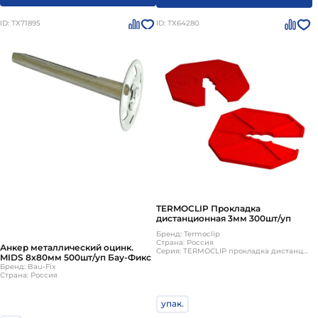
ID: ТХ71895
ID: ТХ64280
TERMOCLIP Прокладка
дистанционная 3мм 300шт/уп
Бренд: Termoclip
Страна: Россия
Анкер металлический оцинк.
Серия: TERMOCLIP прокладка дистанционная
MIDS 8х80мм 500шт/уп Бау-Фикс
Бренд: Bau-Fix
Страна: Россия
упак.