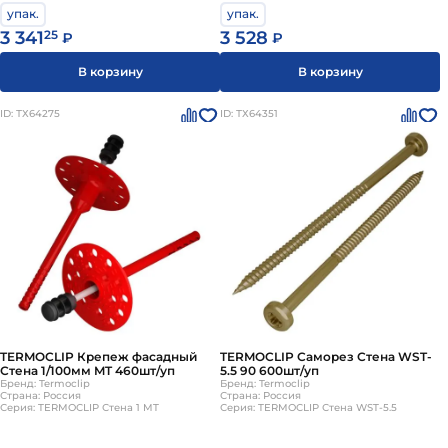
упак.
упак.
3 341
25
3 528
₽
₽
В корзину
В корзину
ID: ТХ64275
ID: ТХ64351
TERMOCLIP Крепеж фасадный
TERMOCLIP Саморез Стена WST-
Стена 1/100мм MT 460шт/уп
5.5 90 600шт/уп
Бренд: Termoclip
Бренд: Termoclip
Страна: Россия
Страна: Россия
Серия: TERMOCLIP Стена 1 MT
Серия: TERMOCLIP Стена WST-5.5