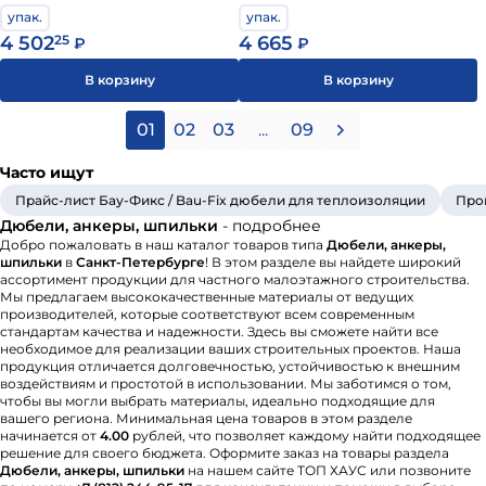
упак.
упак.
4 502
25
4 665
₽
₽
В корзину
В корзину
01
02
03
...
09
Часто ищут
Прайс-лист Бау-Фикс / Bau-Fix дюбели для теплоизоляции
Про
Дюбели, анкеры, шпильки
- подробнее
Добро пожаловать в наш каталог товаров типа
Дюбели, анкеры,
шпильки
в
Санкт-Петербурге
! В этом разделе вы найдете широкий
ассортимент продукции для частного малоэтажного строительства.
Мы предлагаем высококачественные материалы от ведущих
производителей, которые соответствуют всем современным
стандартам качества и надежности. Здесь вы сможете найти все
необходимое для реализации ваших строительных проектов. Наша
продукция отличается долговечностью, устойчивостью к внешним
воздействиям и простотой в использовании. Мы заботимся о том,
чтобы вы могли выбрать материалы, идеально подходящие для
вашего региона. Минимальная цена товаров в этом разделе
начинается от
4.00
рублей, что позволяет каждому найти подходящее
решение для своего бюджета. Оформите заказ на товары раздела
Дюбели, анкеры, шпильки
на нашем сайте ТОП ХАУС или позвоните