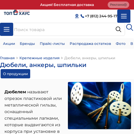
Акция! Бесплатная доставка
Реклама
+7 (812) 244-95-17
Акции
Бренды
Прайс-листы
Распродажа остатков
Фото
В
Главная
Крепежные изделия
Дюбели, анкеры, шпильки
Дюбели, анкеры, шпильки
О продукции
Дюбелем
называют
отрезок пластиковой или
металлической гильзы,
оснащенный
специальными лапками,
которые выдвигаются из
корпуса при установке в