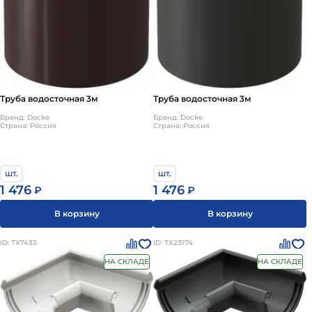
Труба водосточная 3м
Труба водосточная 3м
Бренд: Docke
Бренд: Docke
Страна: Россия
Страна: Россия
шт.
шт.
1 476
1 476
₽
₽
В корзину
В корзину
ID: ТХ7433
ID: ТХ23174
НА СКЛАДЕ
НА СКЛАДЕ