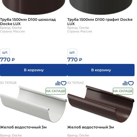
Труба 1500мм D100 шоколад
Труба 1500мм D100 графит Docke
Docke LUX
LUX
Бренд: Docke
Бренд: Docke
Страна: Россия
Страна: Россия
шт.
шт.
770
770
₽
₽
В корзину
В корзину
ID: ТХ7428
ID: ТХ7442
НА СКЛАДЕ
НА СКЛАДЕ
Желоб водосточный 3м
Желоб водосточный 3м
Бренд: Docke
Бренд: Docke