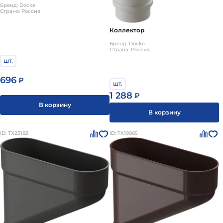
Бренд: Docke
Страна: Россия
Коллектор
Бренд: Docke
Страна: Россия
шт.
696
₽
шт.
1 288
₽
В корзину
В корзину
ID: ТХ23182
ID: ТХ19965