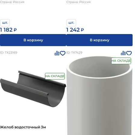
Страна: Россия
Страна: Россия
шт.
шт.
1 242
1 182
₽
₽
В корзину
В корзину
ID: ТХ23169
ID: ТХ7429
НА СКЛАДЕ
НА СКЛАДЕ
Желоб водосточный 3м