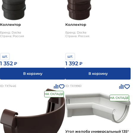
Коллектор
Коллектор
Бренд: Docke
Бренд: Docke
Страна: Россия
Страна: Россия
шт.
шт.
1 392
1 352
₽
₽
В корзину
В корзину
ID: ТХ7446
ID: ТХ19961
НА СКЛАДЕ
НА СКЛАДЕ
Угол желоба универсальный 135°