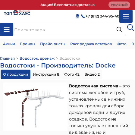
Акция! Бесплатная доставка
Реклама
+7 (812) 244-95-40
Акции
Бренды
Прайс-листы
Распродажа остатков
Фото
В
Главная
Водосток, дренаж
Водостоки
Водостоки - Производитель: Docke
О продукции
Инструкции 8
Фото 42
Видео 2
Водосточная система
– это
система желобов и труб,
установленных в нижних
точках кровли для сбора
дождевой води и других
осадков. Водосток не
только улучшает внешний
вид здания, но и