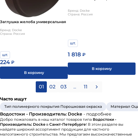
Бренд: Docke
Страна: Россия
Заглушка желоба универсальная
Бренд: Docke
Страна: Россия
шт.
1 818
₽
шт.
224
₽
В корзину
В корзину
01
02
03
...
11
Часто ищут
Тип полимерного покрытия Порошковая окраска
Материал Оци
Водостоки - Производитель: Docke
- подробнее
Добро пожаловать в наш каталог товаров типа
Водостоки -
Производитель: Docke
в
Санкт-Петербурге
! В этом разделе вы
найдете широкий ассортимент продукции для частного
малоэтажного строительства. Мы предлагаем высококачественные