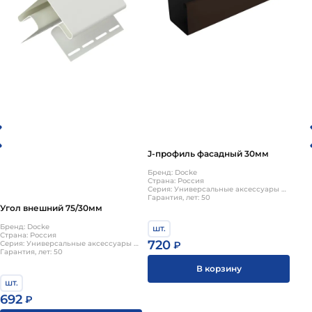
долговечность и устойчивость к внешним воздействиям,
легкость в использовании и монтаже.
Угол внешний
75/30мм
можно приобрести в
Санкт-Петербурге
по
цене
1103
рублей
Вы можете заказать товар на сайте или
по номеру
+7 (812) 244-95-30
J-профиль фасадный 30мм
Бренд: Docke
Страна: Россия
Серия: Универсальные аксессуары 30мм
Гарантия, лет: 50
Угол внешний 75/30мм
Бренд: Docke
шт.
Страна: Россия
720
Серия: Универсальные аксессуары 30мм
₽
Гарантия, лет: 50
В корзину
шт.
692
₽