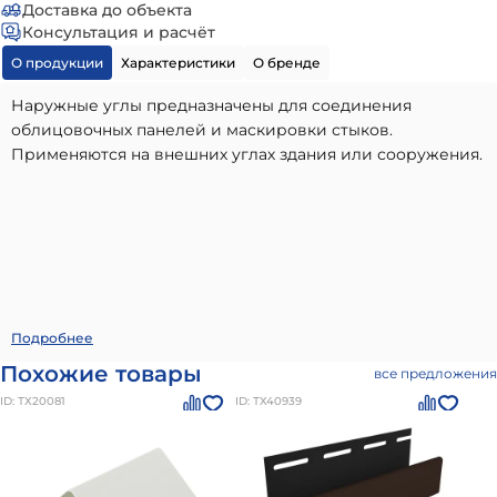
Доставка до объекта
Консультация и расчёт
О продукции
Характеристики
О бренде
Наружные углы предназначены для соединения
облицовочных панелей и маскировки стыков.
Применяются на внешних углах здания или сооружения.
Угол внешний 75/30мм
- высококачественный вариант,
Подробнее
идеально подходящий для использования в частном
Похожие товары
все предложения
малоэтажном строительстве. Наши материалы бренда
ID: ТХ20081
ID: ТХ40939
Docke
отличаются долговечностью, надежностью и
соответствием всем современным стандартам качества.
Преимущества: высокое качество от проверенного
производителя, соответствие стандартам и нормам,