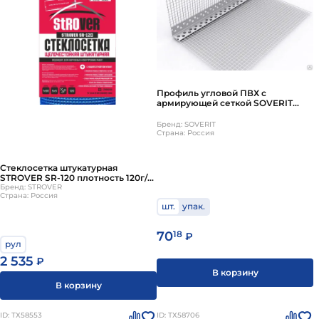
Профиль угловой ПВХ с
армирующей сеткой SOVERIT
10х15см 2.5м
Бренд: SOVERIT
Страна: Россия
Стеклосетка штукатурная
STROVER SR-120 плотность 120г/
м2 1200Н 4х4мм 1х50м сниий
Бренд: STROVER
Страна: Россия
шт.
упак.
70
18
₽
рул
2 535
₽
В корзину
В корзину
ID: ТХ58553
ID: ТХ58706