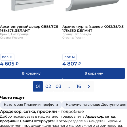
Архитектурный декор GB85/37,5
Архитектурный декор KO12/35/0,5
165х375 ДЕЛАЙТ
175х350 ДЕЛАЙТ
Бренд: Нет бренда
Бренд: Нет бренда
Страна: Россия
Страна: Россия
пог. м
пог. м
4 605
4 807
₽
₽
В корзину
В корзину
01
02
03
...
16
Часто ищут
Категория Планки и профили
Наличие на складе Доступно для
Архдекор, сетка, профили
- подробнее
Добро пожаловать в наш каталог товаров типа
Архдекор, сетка,
профили
в
Санкт-Петербурге
! В этом разделе вы найдете широкий
ассортимент продукции для частного малоэтажного строительства.