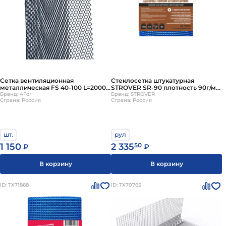
Сетка вентиляционная
Стеклосетка штукатурная
металлическая FS 40-100 L=2000
STROVER SR-90 плотность 90г/м2
RAL 9003
Бренд: 4For
900Н 4х4мм 1х50м синий
Бренд: STROVER
Страна: Россия
Страна: Россия
шт.
рул
1 150
2 335
50
₽
₽
В корзину
В корзину
ID: ТХ71868
ID: ТХ70765