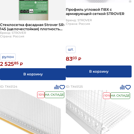
оптимальную длину и произвести расчет количества
Профиль угловой ПВХ с
необходимых крепежных элементов на квадратный
армирующей сеткой STROVER
метр.
Бренд: STROVER
Страна: Россия
Стеклосетка фасадная Strover SR-
145 (щелочестойкая) плотность
145г/м2 яч 4х4 1800H
Бренд: STROVER
Страна: Россия
шт.
рулон
83
03
₽
2 525
85
₽
В корзину
В корзину
ID: ТХ45124
ID: ТХ45125
-10%
НА СКЛАДЕ
-10%
НА СКЛАДЕ