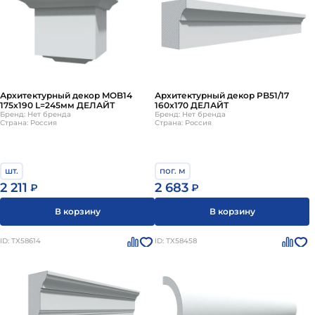
Архитектурный декор MOB14
Архитектурный декор PB51/17
175х190 L=245мм ДЕЛАЙТ
160х170 ДЕЛАЙТ
Бренд: Нет бренда
Бренд: Нет бренда
Страна: Россия
Страна: Россия
шт.
пог. м
2 211
2 683
₽
₽
В корзину
В корзину
ID: ТХ58614
ID: ТХ58458