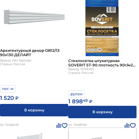
Архитектурный декор OB12/13
90х130 ДЕЛАЙТ
Стеклосетка штукатурная
Бренд: Нет бренда
Страна: Россия
SOVERIT ST-90 плотность 90г/м2
1х50м 50м2
Бренд: SOVERIT
Страна: Россия
пог. м
рулон
1 520
₽
1 898
49
₽
В корзину
В корзину
ID: ТХ58476
ID: ТХ58739