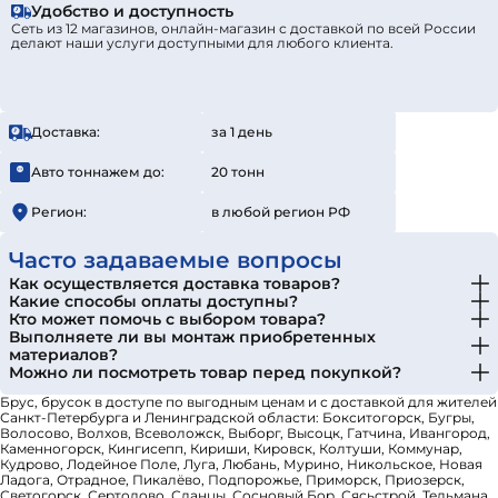
Удобство и доступность
Сеть из 12 магазинов, онлайн-магазин с доставкой по всей России
делают наши услуги доступными для любого клиента.
Доставка:
за 1 день
Авто тоннажем до:
20 тонн
Регион:
в любой регион РФ
Часто задаваемые вопросы
Как осуществляется доставка товаров?
Какие способы оплаты доступны?
Кто может помочь с выбором товара?
Выполняете ли вы монтаж приобретенных
материалов?
Можно ли посмотреть товар перед покупкой?
Брус, брусок в доступе по выгодным ценам и с доставкой для жителей
Санкт-Петербурга и Ленинградской области: Бокситогорск, Бугры,
Волосово, Волхов, Всеволожск, Выборг, Высоцк, Гатчина, Ивангород,
Каменногорск, Кингисепп, Кириши, Кировск, Колтуши, Коммунар,
Кудрово, Лодейное Поле, Луга, Любань, Мурино, Никольское, Новая
Ладога, Отрадное, Пикалёво, Подпорожье, Приморск, Приозерск,
Светогорск, Сертолово, Сланцы, Сосновый Бор, Сясьстрой, Тельмана,