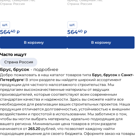
хвоя (Россия)
Бренд: Северный Лес
завальцованный ТХ хвоя (Россия)
Бренд: Северный Лес
способность. Брусок удобен для обрешётки благодаря
Страна: Россия
Страна: Россия
точной геометрии.
Для несущих стен используют брус от 150×150 мм, для
обрешётки — брусок 40×50 или 50×50 мм. Перед
шт.
шт.
монтажом древесину обрабатывают антисептиком и
564
40
564
40
₽
₽
антипиреном. Сухой брус монтируют сразу,
естественной влажности выдерживают до полугода.
В корзину
В корзину
Между венцами прокладывают утеплитель. Не
Часто ищут
используйте без пропитки в местах контакта с грунтом.
Храните штабелями на подкладках, с зазорами для
Страна Россия
вентиляции, под навесом.
Брус, брусок
- подробнее
Добро пожаловать в наш каталог товаров типа
Брус, брусок
в
Санкт-
Петербурге
! В этом разделе вы найдете широкий ассортимент
продукции для частного малоэтажного строительства. Мы
предлагаем высококачественные материалы от ведущих
производителей, которые соответствуют всем современным
стандартам качества и надежности. Здесь вы сможете найти все
необходимое для реализации ваших строительных проектов. Наша
продукция отличается долговечностью, устойчивостью к внешним
воздействиям и простотой в использовании. Мы заботимся о том,
чтобы вы могли выбрать материалы, идеально подходящие для
вашего региона. Минимальная цена товаров в этом разделе
начинается от
265.20
рублей, что позволяет каждому найти
подходящее решение для своего бюджета. Оформите заказ на товары