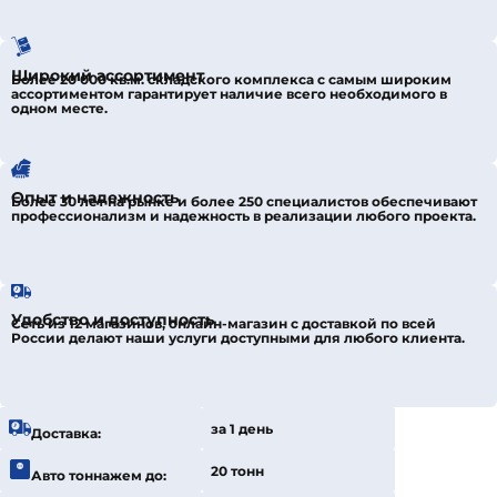
Широкий ассортимент
Более 20 000 кв.м. складского комплекса с самым широким
ассортиментом гарантирует наличие всего необходимого в
одном месте.
Опыт и надежность
Более 30 лет на рынке и более 250 специалистов обеспечивают
профессионализм и надежность в реализации любого проекта.
Удобство и доступность
Сеть из 12 магазинов, онлайн-магазин с доставкой по всей
России делают наши услуги доступными для любого клиента.
за 1 день
Доставка:
20 тонн
Авто тоннажем до: