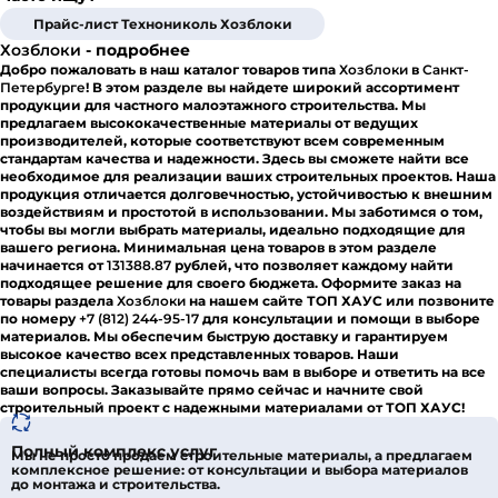
Прайс-лист Технониколь Хозблоки
Хозблоки
- подробнее
Производитель ТехноНиколь
Добро пожаловать в наш каталог товаров типа
Хозблоки
в
Санкт-
Петербурге
! В этом разделе вы найдете широкий ассортимент
Страна Россия
продукции для частного малоэтажного строительства. Мы
Категория Хозблоки
предлагаем высококачественные материалы от ведущих
производителей, которые соответствуют всем современным
Цвет Коричневый
стандартам качества и надежности. Здесь вы сможете найти все
необходимое для реализации ваших строительных проектов. Наша
Наличие на складе Доступно для заказа
продукция отличается долговечностью, устойчивостью к внешним
воздействиям и простотой в использовании. Мы заботимся о том,
чтобы вы могли выбрать материалы, идеально подходящие для
вашего региона. Минимальная цена товаров в этом разделе
начинается от
131388.87
рублей, что позволяет каждому найти
подходящее решение для своего бюджета. Оформите заказ на
товары раздела
Хозблоки
на нашем сайте ТОП ХАУС или позвоните
по номеру
+7 (812) 244-95-17
для консультации и помощи в выборе
материалов. Мы обеспечим быструю доставку и гарантируем
высокое качество всех представленных товаров. Наши
специалисты всегда готовы помочь вам в выборе и ответить на все
ваши вопросы. Заказывайте прямо сейчас и начните свой
строительный проект с надежными материалами от ТОП ХАУС!
Полный комплекс услуг
Мы не просто продаем строительные материалы, а предлагаем
комплексное решение: от консультации и выбора материалов
до монтажа и строительства.