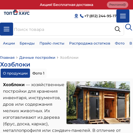
Акция! Бесплатная доставка
Реклама
+7 (812) 244-95-17
Акции
Бренды
Прайс-листы
Распродажа остатков
Фото
В
Главная
Дачные постройки
Хозблоки
Хозблоки
О продукции
Фото 1
Хозблоки
— хозяйственные
постройки для хранения
инвентаря, инструментов,
дров или содержания
мелких животных. Их
изготавливают из дерева
(брус, доска, каркас),
металлопрофиля или сэндвич-панелей. В отличие от