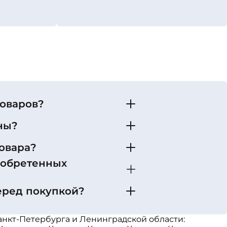
товаров?
ны?
овара?
иобретенных
еред покупкой?
анкт-Петербурга и Ленинградской области: