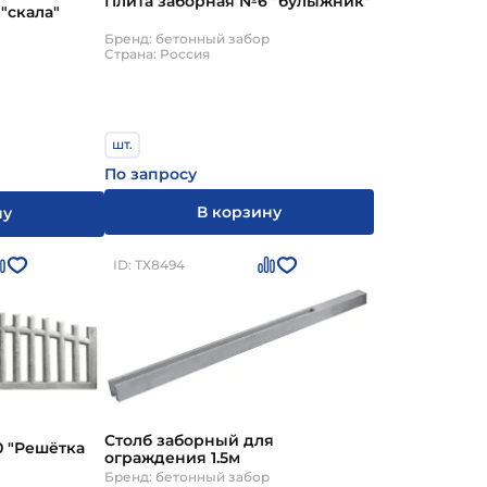
Плита заборная №6 "булыжник"
"скала"
Бренд: бетонный забор
Страна: Россия
шт.
По запросу
В корзину
ну
ID: ТХ8494
Столб заборный для
ка
ограждения 1.5м
Бренд: бетонный забор