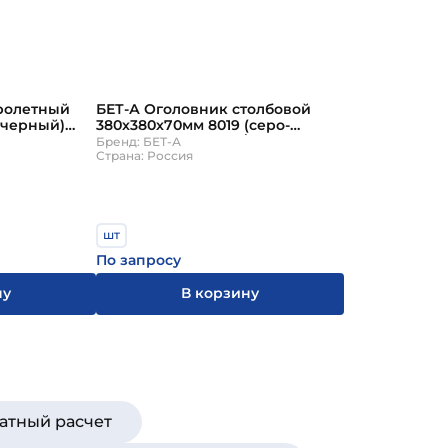
ролетный
БЕТ-А Оголовник столбовой
(черный)
380х380х70мм 8019 (серо-
коричневый) 48шт/пд
Бренд: БЕТ-А
Страна: Россия
шт
По запросу
ну
В корзину
атный расчет