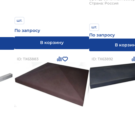
Страна: Россия
шт.
шт.
По запросу
По запросу
В корзину
В корзи
ID: ТХ63883
ID: ТХ63892