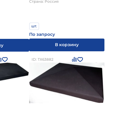
Страна: Россия
шт.
По запросу
В корзину
ну
ID: ТХ63882