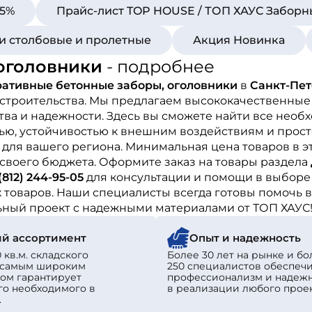
15%
Прайс-лист TOP HOUSE / ТОП ХАУС Заборн
ки столбовые и пролетные
Акция Новинка
оголовники
- подробнее
ативные бетонные заборы, оголовники
в
Санкт-Пет
 строительства. Мы предлагаем высококачественные
ва и надежности. Здесь вы сможете найти все необ
ью, устойчивостью к внешним воздействиям и просто
для вашего региона. Минимальная цена товаров в э
своего бюджета. Оформите заказ на товары раздела
(812) 244-95-05
для консультации и помощи в выборе
 товаров. Наши специалисты всегда готовы помочь в
льный проект с надежными материалами от ТОП ХАУС
й ассортимент
Опыт и надежность
 кв.м. складского
Более 30 лет на рынке и бо
с самым широким
250 специалистов обеспеч
ом гарантирует
профессионализм и надеж
го необходимого в
в реализации любого проек
.