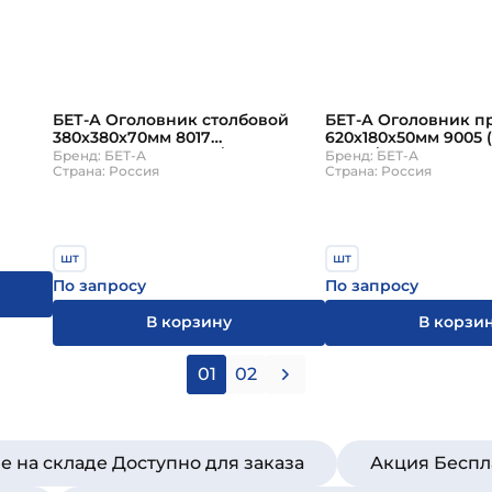
БЕТ-А Оголовник столбовой
БЕТ-А Оголовник п
380х380х70мм 8017
620х180х50мм 9005 
(коричневый) 48шт/пд
100шт/пд
Бренд: БЕТ-А
Бренд: БЕТ-А
Страна: Россия
Страна: Россия
шт
шт
По запросу
По запросу
В корзину
В корзи
01
02
е на складе Доступно для заказа
Акция Беспл