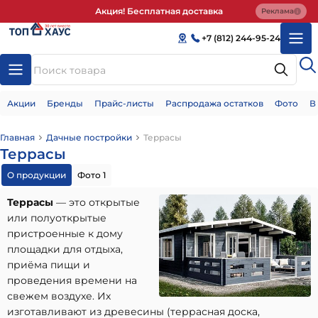
Акция! Бесплатная доставка
Реклама
+7 (812) 244-95-24
Акции
Бренды
Прайс-листы
Распродажа остатков
Фото
В
Главная
Дачные постройки
Террасы
Террасы
О продукции
Фото 1
Террасы
— это открытые
или полуоткрытые
пристроенные к дому
площадки для отдыха,
приёма пищи и
проведения времени на
свежем воздухе. Их
изготавливают из древесины (террасная доска,