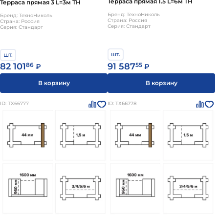
Терраса прямая 1.5 L=6м ТН
Терраса прямая 3 L=3м ТН
Бренд: ТехноНиколь
Бренд: ТехноНиколь
Страна: Россия
Страна: Россия
Серия: Стандарт
Серия: Стандарт
шт.
шт.
91 587
55
82 101
86
₽
₽
В корзину
В корзину
ID: ТХ66777
ID: ТХ66778