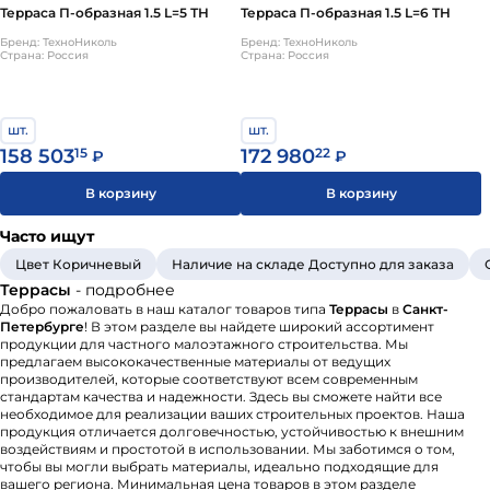
Терраса П-образная 1.5 L=5 ТН
Терраса П-образная 1.5 L=6 ТН
Бренд: ТехноНиколь
Бренд: ТехноНиколь
Страна: Россия
Страна: Россия
шт.
шт.
158 503
15
172 980
22
₽
₽
В корзину
В корзину
Часто ищут
Цвет Коричневый
Наличие на складе Доступно для заказа
Террасы
- подробнее
Добро пожаловать в наш каталог товаров типа
Террасы
в
Санкт-
Петербурге
! В этом разделе вы найдете широкий ассортимент
продукции для частного малоэтажного строительства. Мы
предлагаем высококачественные материалы от ведущих
производителей, которые соответствуют всем современным
стандартам качества и надежности. Здесь вы сможете найти все
необходимое для реализации ваших строительных проектов. Наша
продукция отличается долговечностью, устойчивостью к внешним
воздействиям и простотой в использовании. Мы заботимся о том,
чтобы вы могли выбрать материалы, идеально подходящие для
вашего региона. Минимальная цена товаров в этом разделе