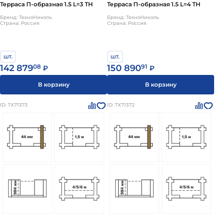
Терраса П-образная 1.5 L=3 ТН
Терраса П-образная 1.5 L=4 ТН
Бренд: ТехноНиколь
Бренд: ТехноНиколь
Страна: Россия
Страна: Россия
шт.
шт.
142 879
08
150 890
91
₽
₽
В корзину
В корзину
ID: ТХ71373
ID: ТХ71372