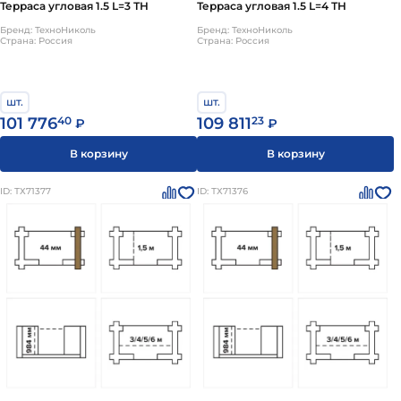
Терраса угловая 1.5 L=3 ТН
Терраса угловая 1.5 L=4 ТН
Бренд: ТехноНиколь
Бренд: ТехноНиколь
Страна: Россия
Страна: Россия
шт.
шт.
101 776
40
109 811
23
₽
₽
В корзину
В корзину
ID: ТХ71377
ID: ТХ71376