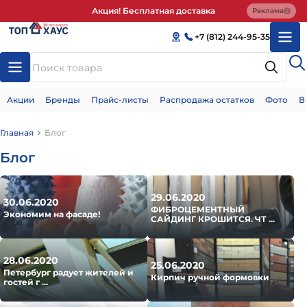
Акция! Бесплатная доставка
Реклама
+7 (812) 244-95-35
Акции
Бренды
Прайс-листы
Распродажа остатков
Фото
В
Главная
Блог
Блог
29.06.2020
30.06.2020
ФИБРОЦЕМЕНТНЫЙ
Экономим на фасаде!
САЙДИНГ КРОШИТСЯ. ЧТ ...
28.06.2020
25.06.2020
Петербург радует жителей и
Кирпич ручной формовки
гостей г ...