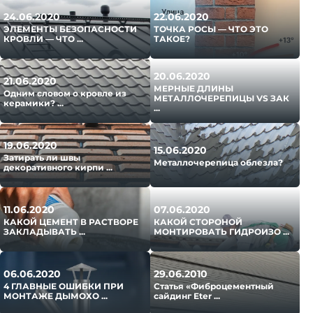
24.06.2020
22.06.2020
ЭЛЕМЕНТЫ БЕЗОПАСНОСТИ
ТОЧКА РОСЫ ― ЧТО ЭТО
КРОВЛИ — ЧТО ...
ТАКОЕ?­­­
20.06.2020
21.06.2020
МЕРНЫЕ ДЛИНЫ
Одним словом о кровле из
МЕТАЛЛОЧЕРЕПИЦЫ VS ЗАК
керамики? ...
...
19.06.2020
15.06.2020
Затирать ли швы
Металлочерепица облезла?
декоративного кирпи ...
11.06.2020
07.06.2020
КАКОЙ ЦЕМЕНТ В РАСТВОРЕ
КАКОЙ СТОРОНОЙ
ЗАКЛАДЫВАТЬ ...
МОНТИРОВАТЬ ГИДРОИЗО ...
06.06.2020
29.06.2010
4 ГЛАВНЫЕ ОШИБКИ ПРИ
Статья «Фиброцементный
МОНТАЖЕ ДЫМОХО ...
сайдинг Eter ...