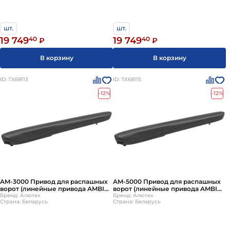
шт.
шт.
19 749
40
19 749
40
₽
₽
В корзину
В корзину
ID: ТХ68113
ID: ТХ68115
-12%
-12%
AM-3000 Привод для распашных
AM-5000 Привод для распашных
ворот (линейные привода AMBIO)
ворот (линейные привода AMBIO)
ALUTECH
Бренд: Алютех
ALUTECH
Бренд: Алютех
Страна: Беларусь
Страна: Беларусь