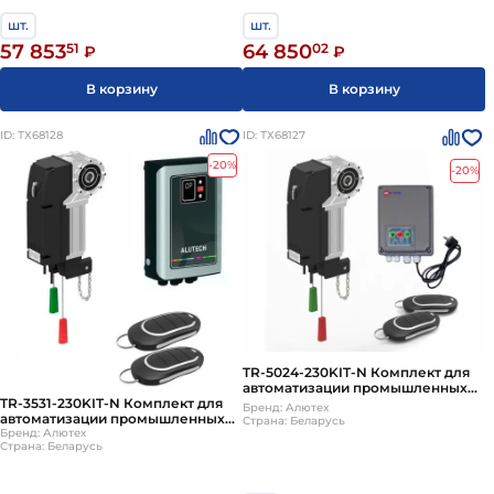
шт.
шт.
57 853
51
64 850
02
₽
₽
В корзину
В корзину
ID: ТХ68128
ID: ТХ68127
-20%
-20%
TR-5024-230KIT-N Комплект для
автоматизации промышленных
TR-3531-230KIT-N Комплект для
ворот ALUTECH
Бренд: Алютех
автоматизации промышленных
Страна: Беларусь
ворот ALUTECH
Бренд: Алютех
Страна: Беларусь