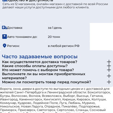
Удобство и доступность
Сеть из 12 магазинов, онлайн-магазин с доставкой по всей России
делают наши услуги доступными для любого клиента.
Доставка:
за 1 день
Авто тоннажем до:
20 тонн
Регион:
в любой регион РФ
Часто задаваемые вопросы
Как осуществляется доставка товаров?
Какие способы оплаты доступны?
Кто может помочь с выбором товара?
Выполняете ли вы монтаж приобретенных
материалов?
Можно ли посмотреть товар перед покупкой?
Ворота, окна, двери в доступе по выгодным ценам и с доставкой для
жителей Санкт-Петербурга и Ленинградской области: Бокситогорск,
Бугры, Волосово, Волхов, Всеволожск, Выборг, Высоцк, Гатчина,
Ивангород, Каменногорск, Кингисепп, Кириши, Кировск, Колтуши,
Коммунар, Кудрово, Лодейное Поле, Луга, Любань, Мурино,
Никольское, Новая Ладога, Отрадное, Пикалёво, Подпорожье,
Приморск, Приозерск, Светогорск, Сертолово, Сланцы, Сосновый