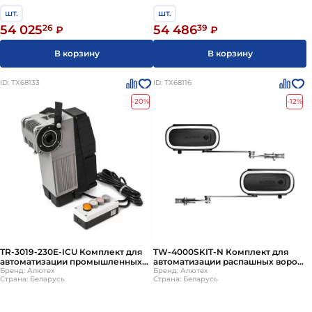
шт.
шт.
54 025
26
54 486
39
₽
₽
В корзину
В корзину
ID: ТХ68133
ID: ТХ68116
-20%
-12%
TR-3019-230E-ICU Комплект для
TW-4000SKIT-N Комплект для
автоматизации промышленных
автоматизации распашных ворот
ворот ALUTECH
Бренд: Алютех
c СU-AM серия TWISTO
Бренд: Алютех
Страна: Беларусь
Страна: Беларусь