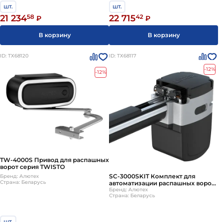
шт.
шт.
21 234
58
22 715
42
₽
₽
В корзину
В корзину
ID: ТХ68120
ID: ТХ68117
-12%
-12%
TW-4000S Привод для распашных
ворот серия TWISTO
SC-3000SKIT Комплект для
Бренд: Алютех
Страна: Беларусь
автоматизации распашных ворот
ALUTECH
Бренд: Алютех
Страна: Беларусь
шт.