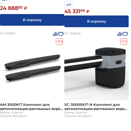
шт.
24 888
82
₽
45 331
66
₽
В корзину
В корзину
ID: ТХ68111
ID: ТХ68119
-12%
-12%
AM-3000KIT Комплект для
SC-3000SKIT-N Комплект для
автоматизации распашных ворот
автоматизации распашных ворот
(линейные привода AMBIO)
Бренд: Алютех
ALUTECH
Бренд: Алютех
Страна: Беларусь
Страна: Беларусь
ALUTECH