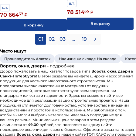
шт.
шт.
78 514
65
₽
70 664
37
₽
В корзину
В корзину
01
02
03
...
19
Часто ищут
Производитель Алютех
Наличие на складе На складе
Катег
Ворота, окна, двери
- подробнее
Добро пожаловать в наш каталог товаров типа
Ворота, окна, двери
в
Санкт-Петербурге
! В этом разделе вы найдете широкий ассортимент
продукции для частного малоэтажного строительства. Мы
предлагаем высококачественные материалы от ведущих
производителей, которые соответствуют всем современным
стандартам качества и надежности. Здесь вы сможете найти все
необходимое для реализации ваших строительных проектов. Наша
продукция отличается долговечностью, устойчивостью к внешним
воздействиям и простотой в использовании. Мы заботимся о том,
чтобы вы могли выбрать материалы, идеально подходящие для
вашего региона. Минимальная цена товаров в этом разделе
начинается от
49.00
рублей, что позволяет каждому найти
подходящее решение для своего бюджета. Оформите заказ на товары
раздела
Ворота, окна, двери
на нашем сайте ТОП ХАУС или позвоните