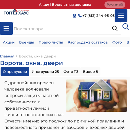
Акция! Бесплатная доставка
Реклама
+7 (812) 244-95-05
Акции
Бренды
Прайс-листы
Распродажа остатков
Фото
В
Главная
Ворота, окна, двери
Ворота, окна, двери
О продукции
Инструкции 25
Фото 113
Видео 8
С древнейших времен
человека волновали
вопросы защиты частной
собственности и
приватности личной
жизни от посторонних глаз.
Отчасти именно это послужило причиной появления и
повсеместного применения заборов и входных дверей