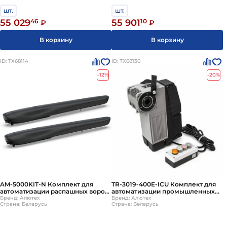
шт.
шт.
55 029
46
55 901
10
₽
₽
В корзину
В корзину
ID: ТХ68114
ID: ТХ68130
-12%
-20%
AM-5000KIT-N Комплект для
TR-3019-400E-ICU Комплект для
автоматизации распашных ворот
автоматизации промышленных
(линейные привода AMBIO)
Бренд: Алютех
ворот ALUTECH
Бренд: Алютех
Страна: Беларусь
Страна: Беларусь
ALUTECH