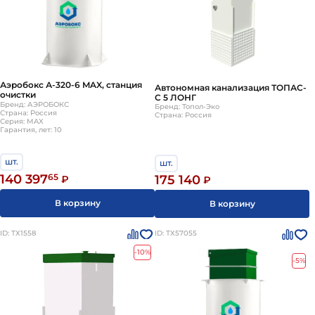
Аэробокс А-320-6 MAX, станция
Автономная канализация ТОПАС-
очистки
С 5 ЛОНГ
Бренд: АЭРОБОКС
Бренд: Топол-Эко
Страна: Россия
Страна: Россия
Серия: MAX
Гарантия, лет: 10
шт.
шт.
140 397
65
175 140
₽
₽
В корзину
В корзину
ID: ТХ1558
ID: ТХ57055
-10%
-5%