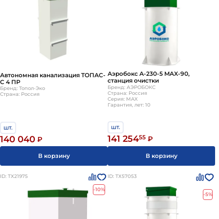
Аэробокс А-230-5 MAX-90,
Автономная канализация ТОПАС-
станция очистки
С 4 ПР
Бренд: АЭРОБОКС
Бренд: Топол-Эко
Страна: Россия
Страна: Россия
Серия: MAX
Гарантия, лет: 10
шт.
шт.
141 254
55
140 040
₽
₽
В корзину
В корзину
ID: ТХ21975
ID: ТХ57053
-10%
-5%