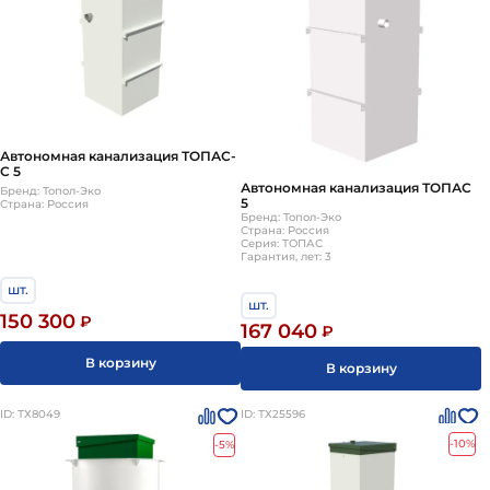
Автономная канализация ТОПАС-
С 5
Автономная канализация ТОПАС
Бренд: Топол-Эко
5
Страна: Россия
Бренд: Топол-Эко
Страна: Россия
Серия: ТОПАС
Гарантия, лет: 3
шт.
шт.
150 300
₽
167 040
₽
В корзину
В корзину
ID: ТХ8049
ID: ТХ25596
-10%
-5%