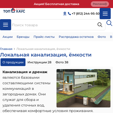
Акция! Бесплатная доставка
Реклама
+7 (812) 244-95-50
Акции
Бренды
Прайс-листы
Распродажа остатков
Фото
В
Главная
Локальная канализация, ёмкости
Локальная канализация, ёмкости
О продукции
Инструкции 28
Фото 38
Канализация и дренаж
являются базовыми
составляющими системы
коммуникаций в
загородных домах. Они
служат для сбора и
удаления сточных вод,
обеспечивая комфортные условия проживания.