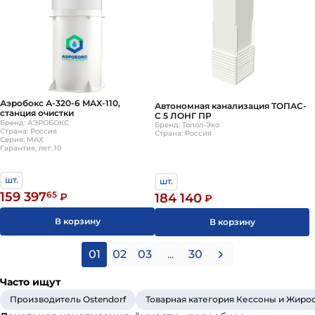
Аэробокс А-320-6 MAX-110,
Автономная канализация ТОПАС-
станция очистки
С 5 ЛОНГ ПР
Бренд: АЭРОБОКС
Бренд: Топол-Эко
Страна: Россия
Страна: Россия
Серия: MAX
Гарантия, лет: 10
шт.
шт.
159 397
65
184 140
₽
₽
В корзину
В корзину
01
02
03
...
30
Часто ищут
Производитель Ostendorf
Товарная категория Кессоны и Жиро