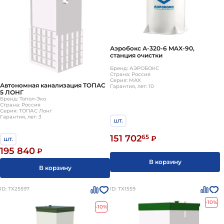
Аэробокс А-320-6 MAX-90,
станция очистки
Бренд: АЭРОБОКС
Страна: Россия
Серия: MAX
Автономная канализация ТОПАС
Гарантия, лет: 10
5 ЛОНГ
Бренд: Топол-Эко
Страна: Россия
Серия: ТОПАС Лонг
Гарантия, лет: 3
шт.
151 702
65
₽
шт.
195 840
₽
В корзину
В корзину
ID: ТХ25597
ID: ТХ1559
-10%
-10%