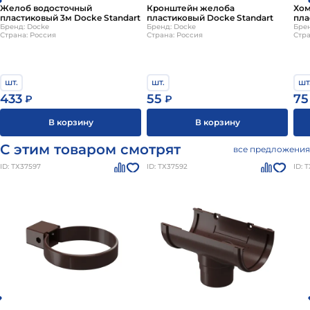
Желоб водосточный
Кронштейн желоба
Хом
пластиковый 3м Docke Standart
пластиковый Docke Standart
пла
Бренд: Docke
Бренд: Docke
Брен
Страна: Россия
Страна: Россия
Стра
шт.
шт.
шт
433
55
75
₽
₽
В корзину
В корзину
С этим товаром смотрят
все предложения
ID: ТХ37597
ID: ТХ37592
ID: 