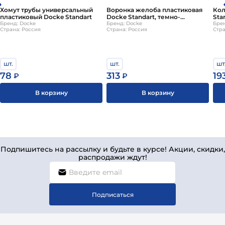
Хомут трубы универсальный
Воронка желоба пластиковая
Кол
пластиковый Docke Standart
Docke Standart, темно-
Sta
Бренд: Docke
коричневый
Бренд: Docke
Брен
Страна: Россия
Страна: Россия
Стра
шт.
шт.
шт
78
313
19
₽
₽
В корзину
В корзину
Подпишитесь на рассылку и будьте в курсе! Акции, скидки,
распродажи ждут!
Подписаться