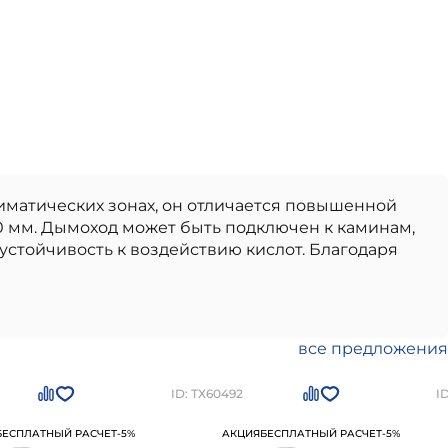
иматических зонах, он отличается повышенной
0 мм. Дымоход может быть подключен к каминам,
стойчивость к воздействию кислот. Благодаря
твенный вариант, идеально подходящий для
ские дымоходы
отличаются долговечностью,
тво от проверенного производителя,
все предложения
 в использовании и монтаже.
Керамический
Петербурге
по цене
178642
рублей
Вы можете
ID: ТХ60492
I
БЕСПЛАТНЫЙ РАСЧЕТ
-5%
АКЦИЯ
БЕСПЛАТНЫЙ РАСЧЕТ
-5%