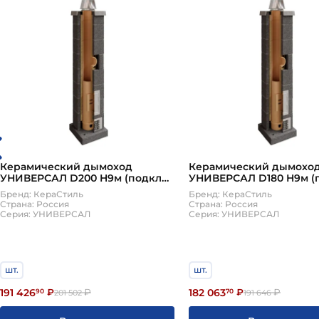
Керамический дымоход
Керамический дымохо
УНИВЕРСАЛ D200 H9м (подкл
УНИВЕРСАЛ D180 H9м (
90, плита по месту) КераСтиль
90, плита по месту) Кер
Бренд: КераСтиль
Бренд: КераСтиль
Страна: Россия
Страна: Россия
Серия: УНИВЕРСАЛ
Серия: УНИВЕРСАЛ
шт.
шт.
191 426
182 063
90
₽
₽
70
₽
₽
201 502
191 646