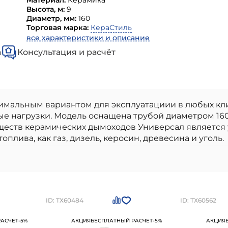
Материал:
Керамика
Высота, м:
9
Диаметр, мм:
160
Торговая марка:
КераСтиль
все характеристики и описание
а
Консультация и расчёт
имальным вариантом для эксплуатациии в любых кл
е нагрузки. Модель оснащена трубой диаметром 16
еств керамических дымоходов Универсал является у
плива, как газ, дизель, керосин, древесина и уголь.
дкл 90, плита по месту) КераСтиль
- высококачес
ьстве. Наши материалы бренда
КераСтиль керамиче
стандартам качества. Преимущества: высокое качес
ь и устойчивость к внешним воздействиям, легкость
 по месту) КераСтиль
можно приобрести в
Санкт-
ID: ТХ60484
ID: ТХ60562
4-95-05
АСЧЕТ
-5%
АКЦИЯ
БЕСПЛАТНЫЙ РАСЧЕТ
-5%
АКЦИЯ