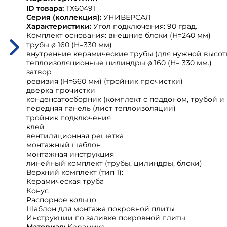
ID товара:
ТХ60491
Серия (коллекция):
УНИВЕРСАЛ
Характеристики:
Угол подключения: 90 град.
Комплект основания: внешние блоки (H=240 мм)
трубы ø 160 (H=330 мм)
внутренние керамические трубы (для нужной высот
теплоизоляционные цилиндры ø 160 (H= 330 мм.)
затвор
ревизия (H=660 мм) (тройник прочистки)
дверка прочистки
конденсатосборник (комплект с поддоном, трубой и
передняя панель (лист теплоизоляции)
тройник подключения
клей
вентиляционная решетка
монтажный шаблон
монтажная инструкция
линейный комплект (трубы, цилиндры, блоки)
Верхний комплект (тип 1):
Керамическая труба
Конус
Распорное кольцо
Шаблон для монтажа покровной плиты
Инструкции по заливке покровной плиты