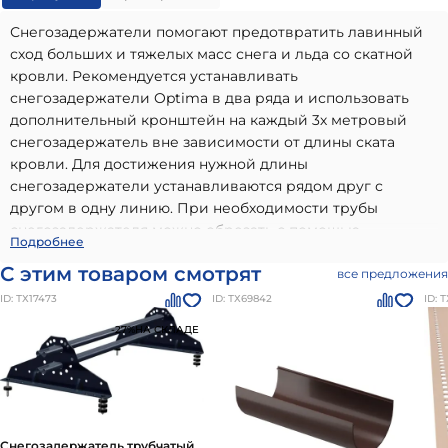
Снегозадержатели помогают предотвратить лавинный
сход больших и тяжелых масс снега и льда со скатной
кровли. Рекомендуется устанавливать
снегозадержатели Optima в два ряда и использовать
дополнительный кронштейн на каждый 3х метровый
снегозадержатель вне зависимости от длины ската
кровли. Для достижения нужной длины
снегозадержатели устанавливаются рядом друг с
другом в одну линию. При необходимости трубы
снегозадержателя можно обрезать с помощью
Снегозадержатель трубчатый универсальный Optima
Подробнее
электролобзика или ножовки по металлу. Запрещено
3.0м для металлочерепицы и мягкой кровли
-
С этим товаром смотрят
обрезать трубы снегозадержателя болгаркой. Для
все предложения
высококачественный вариант, идеально подходящий для
монтажа кронштейнов на металлочерепицу Kvinta Plus,
ID: ТХ17473
ID: ТХ69842
ID: 
использования в частном малоэтажном строительстве.
Kvinta Uno требуется дополнительный EPDM резиновый
Наши материалы бренда
Optima
отличаются
-27%
НА СКЛАДЕ
уплотнитель и саморез 8х80 мм (глухарь) (вместо
долговечностью, надежностью и соответствием всем
стандартного 8х60 мм) на нижнюю часть каждого
современным стандартам качества. Преимущества:
кронштейна
высокое качество от проверенного производителя,
соответствие стандартам и нормам, долговечность и
устойчивость к внешним воздействиям, легкость в
Снегозадержатель трубчатый