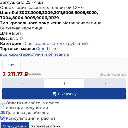
Заглушка D 25 - 4 шт
Опоры: оцинкованные, толщиной 1,2мм
Цвет:Ral 3003,3005,3009,3011,5005,6005,6020,
7004,8004,9005,9006,RR29
Тип кровельного покрытия:
Металлочерепица
Битумная черепица
Длина:
3м
Вес, кг:
5,17
Категория:
Снегозадержатель трубчатый
Торговая марка:
Grand Line
все характеристики и описание
шт.
2 211.17 ₽
3 029
₽
Нашли дешевле?
Оплата на сайте, в офисе
или при получении
Доставка до объекта
Консультация и расчёт
О продукции
Характеристики