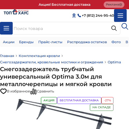
Акция! Бесплатная доставка
Реклама
+7 (812) 244-95-40
Акции
Бренды
Прайс-листы
Распродажа остатков
Фото
В
Главная
Комплектация кровли
Снегозадержатели, кровельные мостики и ограждения
Optima
Снегозадержатель трубчатый
универсальный Optima 3.0м для
металлочерепицы и мягкой кровли
В избранное
Сравнить
АКЦИЯ
БЕСПЛАТНАЯ ДОСТАВКА
-27%
НА СКЛАДЕ