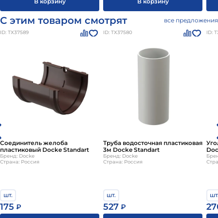
В корзину
В корзину
С этим товаром смотрят
все предложения
ID: ТХ37589
ID: ТХ37580
ID: 
Соединитель желоба
Труба водосточная пластиковая
Уго
пластиковый Docke Standart
3м Docke Standart
Doc
Бренд: Docke
Бренд: Docke
Брен
Страна: Россия
Страна: Россия
Стра
шт.
шт.
шт
175
527
27
₽
₽