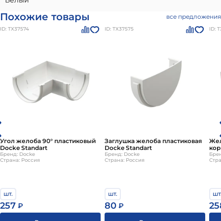
Белый
Похожие товары
все предложения
ID: ТХ37574
ID: ТХ37575
ID: 
Угол желоба 90° пластиковый
Заглушка желоба пластиковая
Жел
Docke Standart
Docke Standart
кор
Бренд: Docke
Бренд: Docke
Sta
Брен
Страна: Россия
Страна: Россия
Стра
шт.
шт.
шт
257
80
25
₽
₽