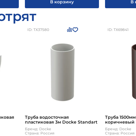
В корзину
В 
отрят
ID: ТХ37580
ID: ТХ69841
иковая
Труба водосточная
Труба 1500мм
пластиковая 3м Docke Standart
коричневый (
Standart
Бренд: Docke
Бренд: Docke
Страна: Россия
Страна: Россия