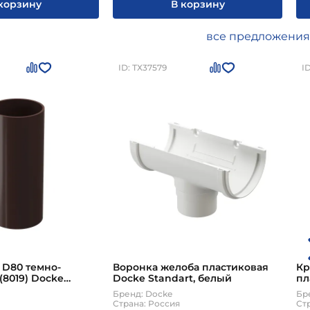
корзину
В корзину
все предложения
ID: ТХ37579
I
 D80 темно-
Воронка желоба пластиковая
Кр
8019) Docke
Docke Standart, белый
пл
Бренд: Docke
Бр
Страна: Россия
Ст