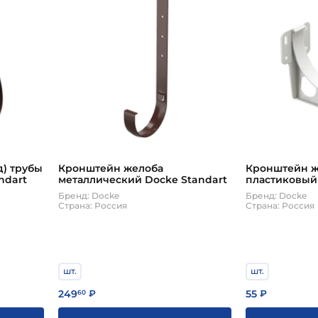
д) трубы
Кронштейн желоба
Кронштейн 
ndart
металлический Docke Standart
пластиковый
Бренд: Docke
Бренд: Docke
Страна: Россия
Страна: Россия
шт.
шт.
249
55
60
₽
₽