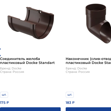
Соединитель желоба
Наконечник (слив-отво
пластиковый Docke Standart
пластиковый Docke Sta
Бренд: Docke
Бренд: Docke
Страна: Россия
Страна: Россия
шт.
шт.
175
183
₽
₽