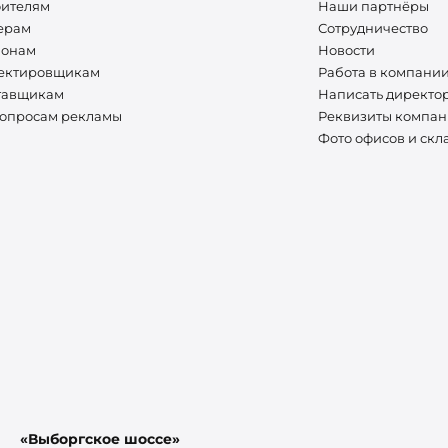
оителям
Наши партнёры
ерам
Сотрудничество
ионам
Новости
ектировщикам
Работа в компани
тавщикам
Написать директо
вопросам рекламы
Реквизиты компа
Фото офисов и скл
«Выборгское шоссе»