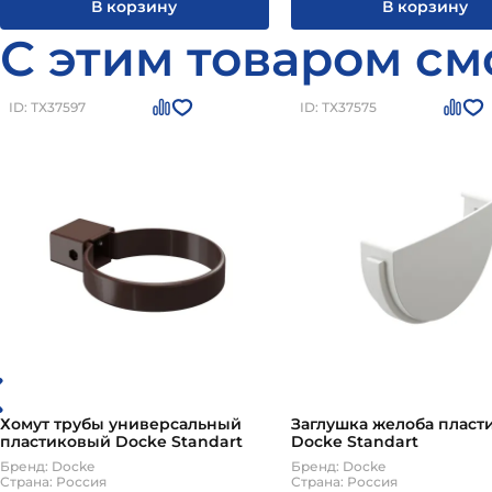
В корзину
В корзину
С этим товаром см
ID: ТХ37597
ID: ТХ37575
Хомут трубы универсальный
Заглушка желоба пласт
пластиковый Docke Standart
Docke Standart
Бренд: Docke
Бренд: Docke
Страна: Россия
Страна: Россия