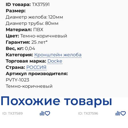
ID товара:
ТХ37591
Размер:
Диаметр желоба: 120мм
Диаметр трубы: 80мм
Материал:
ПВХ
Цвет:
Темно-коричневый
Гарантия:
25 лет*
Вес, кг:
0,04
Категория:
Кронштейн желоба
Торговая марка:
Docke
Страна:
РОССИЯ
Артикул производителя:
PVTY-1023
Темно-коричневый
Похожие товары
ID: ТХ37589
ID: ТХ37596