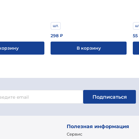
шт.
шт
298
55
₽
корзину
В корзину
Подписаться
Полезная информация
Сервис