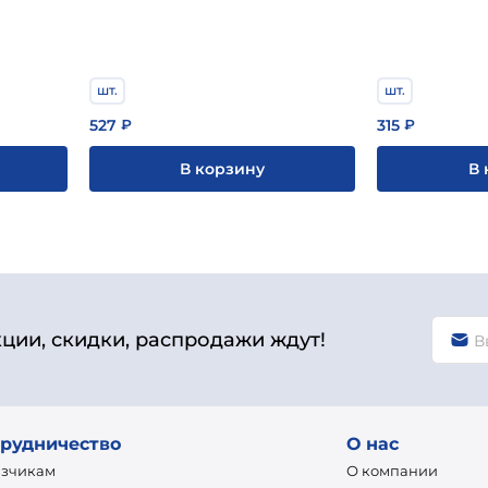
шт.
шт.
527
315
₽
₽
В корзину
В 
кции, скидки, распродажи ждут!
рудничество
О нас
азчикам
О компании