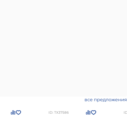
все предложения
ID: ТХ37586
I