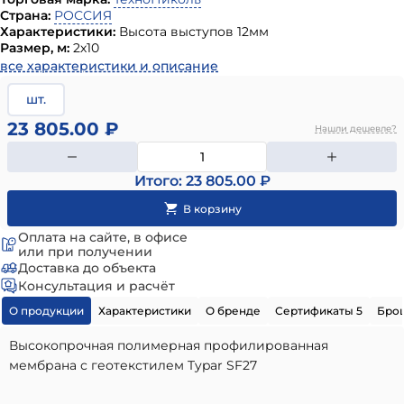
Страна:
РОССИЯ
Характеристики:
Высота выступов 12мм
Размер, м:
2х10
все характеристики и описание
шт.
23 805.00 ₽
Нашли дешевле?
Итого: 23 805.00 ₽
Оплата на сайте, в офисе
или при получении
Доставка до объекта
Консультация и расчёт
О продукции
Характеристики
О бренде
Сертификаты 5
Бро
Высокопрочная полимерная профилированная
мембрана с геотекстилем Typar SF27