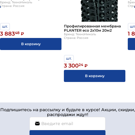
номеру
+7 (812) 244-95-24
1х8м 8м2
Бренд: ТехноНиколь
шип
Брен
Страна: Россия
Стра
Профилированная мембрана
шт.
шт
PLANTER eco 2х10м 20м2
3 883
48
1 
₽
Бренд: ТехноНиколь
Страна: Россия
В корзину
шт.
3 300
24
₽
В корзину
Подпишитесь на рассылку и будьте в курсе! Акции, скидки,
распродажи ждут!