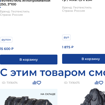
Геотекстиль иглопробивной
250, 3*100
Бренд: Геотекстиль
Страна: Россия
Бренд: Геотекстиль
Страна: Россия
рул
рулон
1 875
₽
15 600
₽
В корзину
В корзину
С этим товаром см
ID: ТХ16474
ID: ТХ16475
Н
НА СКЛАДЕ