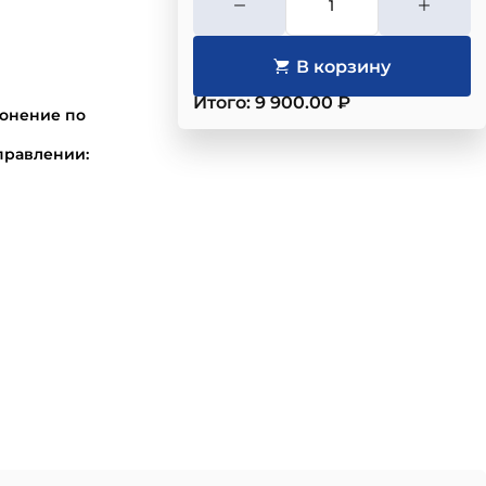
Итого: 9 900.00 ₽
лонение по
правлении: