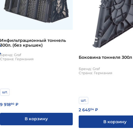
Инфильтрационный тоннель
300л. (без крышек)
Бренд: Graf
Боковина тоннеля 300л
Страна: Германия
Бренд: Graf
Страна: Германия
шт.
шт.
9 918
90
₽
2 645
04
₽
В корзину
В корзину