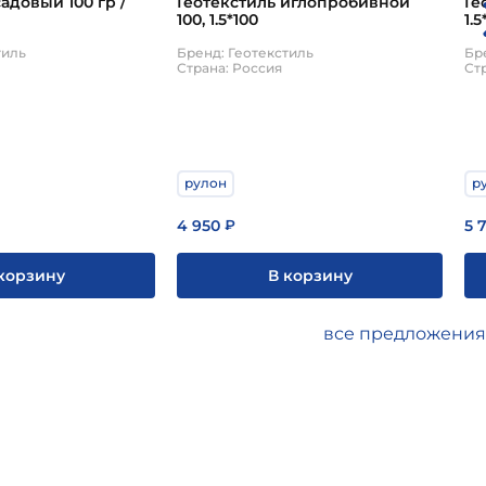
ый 100 гр /
Геотекстиль иглопробивной
Ге
100, 1.5*100
1.5
тиль
Бренд: Геотекстиль
Бр
Страна: Россия
Ст
рулон
р
4 950
5 
₽
корзину
В корзину
все предложения