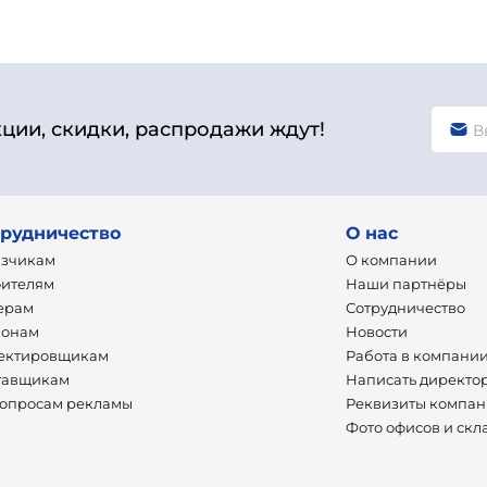
кции, скидки, распродажи ждут!
рудничество
О нас
азчикам
О компании
оителям
Наши партнёры
ерам
Сотрудничество
ионам
Новости
ектировщикам
Работа в компани
тавщикам
Написать директо
вопросам рекламы
Реквизиты компа
Фото офисов и скл