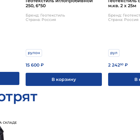
Геотекстиль иглопробивной
Геотекстиль садов
250, 6*50
м.кв. 2 х 25м
Бренд: Геотекстиль
Бренд: Геотекс
Страна: Россия
Страна: Россия
рулон
рул
15 600
2 242
₽
50
₽
В корзину
В 
отрят
А СКЛАДЕ