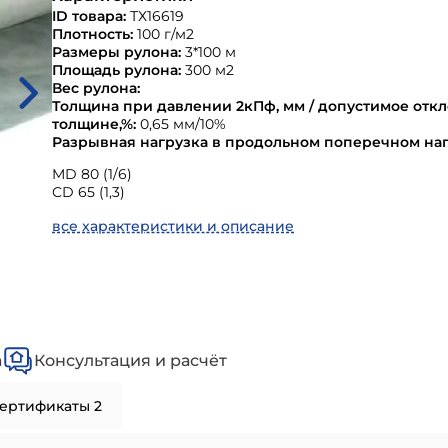
ID товара:
ТХ16619
Плотность:
100 г/м2
Размеры рулона:
3*100 м
Площадь рулона:
300 м2
Вес рулона:
Толщина при давлении 2кПф, мм / допустимое отк
толщине,%:
0,65 мм/10%
Разрывная нагрузка в продольном поперечном на
MD 80 (1/6)
CD 65 (1,3)
все характеристики и описание
а
Консультация и расчёт
ертификаты 2