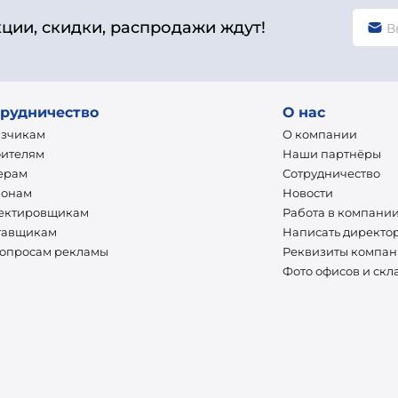
кции, скидки, распродажи ждут!
рудничество
О нас
азчикам
О компании
оителям
Наши партнёры
ерам
Сотрудничество
ионам
Новости
ектировщикам
Работа в компани
тавщикам
Написать директо
вопросам рекламы
Реквизиты компа
Фото офисов и скл