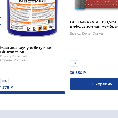
DELTA-MAXX PLUS 1,5х50
диффузионная мембра
Дельта Макс Плюс
Бренд: Delta (Dorken)
Мастика каучукобитумная
Bitumast, 5л
Бренд: Bitumast
Страна: Россия
шт.
38 850
₽
шт.
В корзину
1 578
₽
В корзину