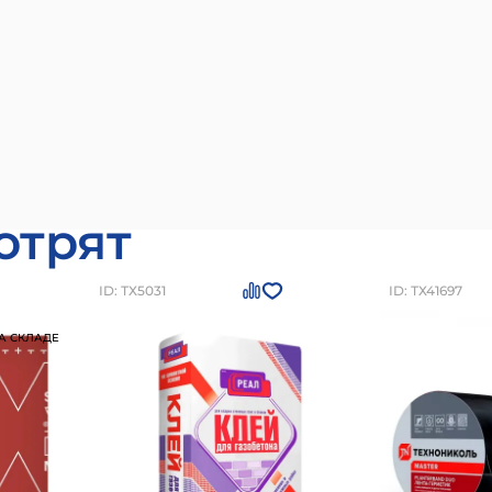
отрят
ID: ТХ5031
ID: ТХ41697
А СКЛАДЕ