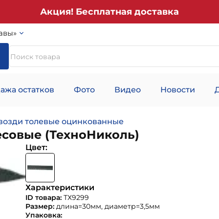
Акция! Бесплатная доставка
авы»
ажа остатков
Фото
Видео
Новости
возди толевые оцинкованные
есовые (ТехноНиколь)
Цвет:
Характеристики
ID товара:
ТХ9299
Размер:
длина=30мм, диаметр=3,5мм
Упаковка: