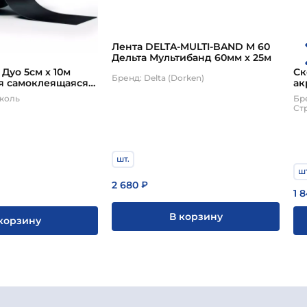
Лента DELTA-MULTI-BAND M 60
Дельта Мультибанд 60мм х 25м
Дуо 5см х 10м
Ск
Бренд: Delta (Dorken)
я самоклеящаяся
ак
ющая лента
х 
иколь
Бр
 Duo ТехноНиколь
Ст
шт.
шт
2 680
₽
1 
В корзину
корзину