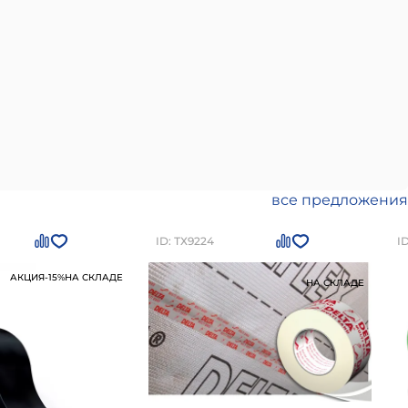
все предложения
ID: ТХ9224
I
АКЦИЯ
-15%
НА СКЛАДЕ
НА СКЛАДЕ