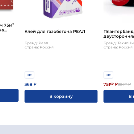
м 75м²
на
Клей для газобетона РЕАЛ
Плантербанд 
двустороння
герметизиру
Бренд: Реал
Бренд: ТехноН
Planterband
Страна: Россия
Страна: Россия
Мастер
шт.
шт.
368
751
₽
60
₽
₽
884
23
В корзину
В 