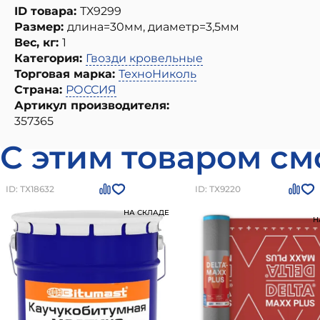
ID товара:
ТХ9299
Размер:
длина=30мм, диаметр=3,5мм
Вес, кг:
1
Категория:
Гвозди кровельные
Торговая марка:
ТехноНиколь
Страна:
РОССИЯ
Артикул производителя:
357365
С этим товаром см
ID: ТХ18632
ID: ТХ9220
НА СКЛАДЕ
Н