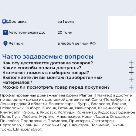
Доставка:
за 1 день
Авто тоннажем до:
20 тонн
Регион:
в любой регион РФ
Часто задаваемые вопросы
Как осуществляется доставка товаров?
Какие способы оплаты доступны?
Кто может помочь с выбором товара?
Выполняете ли вы монтаж приобретенных
материалов?
Можно ли посмотреть товар перед покупкой?
Профилированная дренажная мембрана Planter (Плантер) в доступе
по выгодным ценам и с доставкой для жителей Санкт-Петербурга и
Ленинградской области: Бокситогорск, Бугры, Волосово, Волхов,
Всеволожск, Выборг, Высоцк, Гатчина, Ивангород, Каменногорск,
Кингисепп, Кириши, Кировск, Колтуши, Коммунар, Кудрово, Лодейное
Поле, Луга, Любань, Мурино, Никольское, Новая Ладога, Отрадное,
Пикалёво, Подпорожье, Приморск, Приозерск, Светогорск,
Сертолово, Сланцы, Сосновый Бор, Сясьстрой, Тельмана, Тихвин,
Тосно, Шлиссельбург.