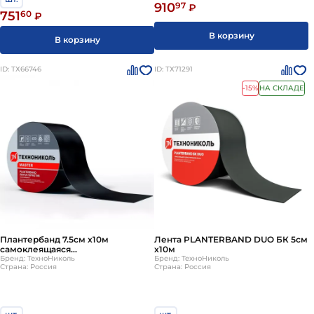
910
97
₽
751
60
₽
В корзину
В корзину
ID: ТХ66746
ID: ТХ71291
-15%
НА СКЛАДЕ
Плантербанд 7.5см х10м
Лента PLANTERBAND DUO БК 5см
самоклеящаяся
х10м
герметизирующая лента
Бренд: ТехноНиколь
Бренд: ТехноНиколь
Страна: Россия
Страна: Россия
Planterband ТехноНИКОЛЬ
Мастер