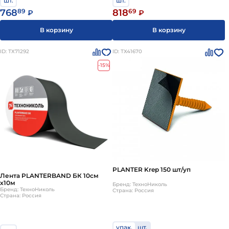
шт.
шт.
768
89
818
69
₽
₽
В корзину
В корзину
ID: ТХ71292
ID: ТХ41670
-15%
PLANTER Krep 150 шт/уп
Лента PLANTERBAND БК 10см
х10м
Бренд: ТехноНиколь
Бренд: ТехноНиколь
Страна: Россия
Страна: Россия
упак.
шт.