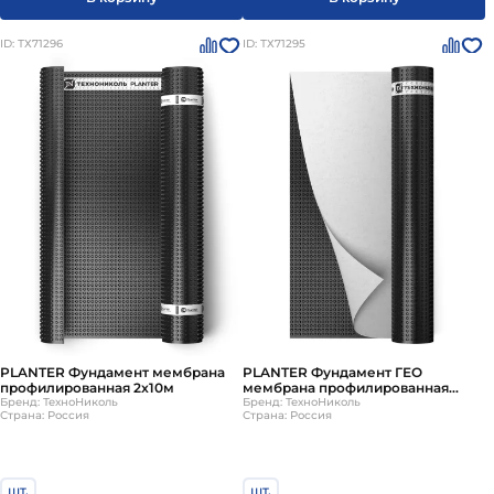
ID: ТХ71296
ID: ТХ71295
PLANTER Фундамент мембрана
PLANTER Фундамент ГЕО
профилированная 2x10м
мембрана профилированная
Бренд: ТехноНиколь
2x10м
Бренд: ТехноНиколь
Страна: Россия
Страна: Россия
шт.
шт.