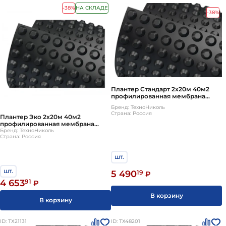
-38%
НА СКЛАДЕ
-38%
Плантер Стандарт 2х20м 40м2
профилированная мембрана
Planter Standard ТехноНИКОЛЬ
Бренд: ТехноНиколь
Страна: Россия
Плантер Эко 2х20м 40м2
профилированная мембрана
Planter Eco ТехноНИКОЛЬ
Бренд: ТехноНиколь
Страна: Россия
шт.
шт.
5 490
19
₽
4 653
91
₽
В корзину
В корзину
ID: ТХ21131
ID: ТХ48201