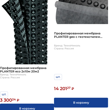
Профилированная мембрана
PLANTER geo с геотекстилем
2х15м 30м2
Бренд: ТехноНиколь
Страна: Россия
Профилированная мембрана
PLANTER eco 2х10м 20м2
Бренд: ТехноНиколь
шт.
Страна: Россия
14 201
27
₽
шт.
3 300
24
₽
В корзину
В корзину