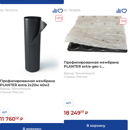
ID: ТХ10404
ID: ТХ26516
-15%
-15%
Профилированная мембрана
PLANTER extra-geo с
геотекстилем 2х15м 30м2
Бренд: ТехноНиколь
Страна: Россия
Профилированная мембрана
PLANTER extra 2х20м 40м2
Бренд: ТехноНиколь
Страна: Россия
шт.
18 249
17
шт.
₽
11 760
12
₽
В корзину
В корзину