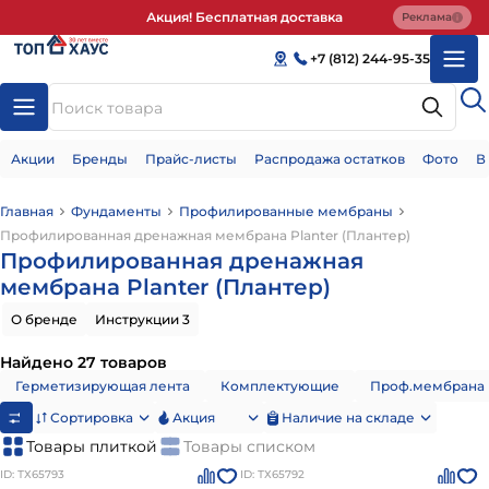
Акция! Бесплатная доставка
Реклама
+7 (812) 244-95-35
Акции
Бренды
Прайс-листы
Распродажа остатков
Фото
В
Главная
Фундаменты
Профилированные мембраны
Профилированная дренажная мембрана Planter (Плантер)
Профилированная дренажная
мембрана Planter (Плантер)
О бренде
Инструкции 3
Найдено 27 товаров
Герметизирующая лента
Комплектующие
Проф.мембрана
Сортировка
Акция
Наличие на складе
Товары плиткой
Товары списком
ID: ТХ65793
ID: ТХ65792