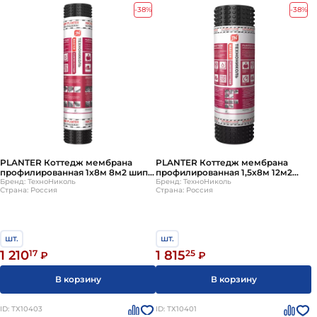
-38%
-38%
PLANTER Коттедж мембрана
PLANTER Коттедж мембрана
профилированная 1х8м 8м2 шип
профилированная 1,5х8м 12м2
8,5мм
Бренд: ТехноНиколь
шип 8,5мм
Бренд: ТехноНиколь
Страна: Россия
Страна: Россия
шт.
шт.
1 210
17
1 815
25
₽
₽
В корзину
В корзину
ID: ТХ10403
ID: ТХ10401