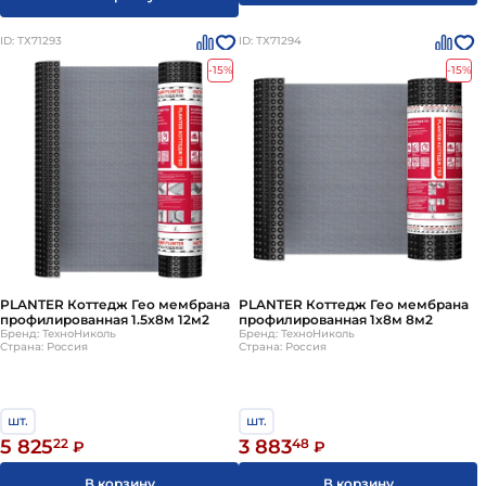
ID: ТХ71293
ID: ТХ71294
-15%
-15%
PLANTER Коттедж Гео мембрана
PLANTER Коттедж Гео мембрана
профилированная 1.5х8м 12м2
профилированная 1х8м 8м2
Бренд: ТехноНиколь
Бренд: ТехноНиколь
Страна: Россия
Страна: Россия
шт.
шт.
5 825
22
3 883
48
₽
₽
В корзину
В корзину