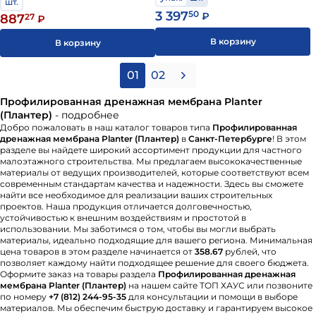
шт.
3 397
50
₽
887
27
₽
В корзину
В корзину
01
02
Профилированная дренажная мембрана Planter
(Плантер)
- подробнее
Добро пожаловать в наш каталог товаров типа
Профилированная
дренажная мембрана Planter (Плантер)
в
Санкт-Петербурге
! В этом
разделе вы найдете широкий ассортимент продукции для частного
малоэтажного строительства. Мы предлагаем высококачественные
материалы от ведущих производителей, которые соответствуют всем
современным стандартам качества и надежности. Здесь вы сможете
найти все необходимое для реализации ваших строительных
проектов. Наша продукция отличается долговечностью,
устойчивостью к внешним воздействиям и простотой в
использовании. Мы заботимся о том, чтобы вы могли выбрать
материалы, идеально подходящие для вашего региона. Минимальная
цена товаров в этом разделе начинается от
358.67
рублей, что
позволяет каждому найти подходящее решение для своего бюджета.
Оформите заказ на товары раздела
Профилированная дренажная
мембрана Planter (Плантер)
на нашем сайте ТОП ХАУС или позвоните
по номеру
+7 (812) 244-95-35
для консультации и помощи в выборе
материалов. Мы обеспечим быструю доставку и гарантируем высокое