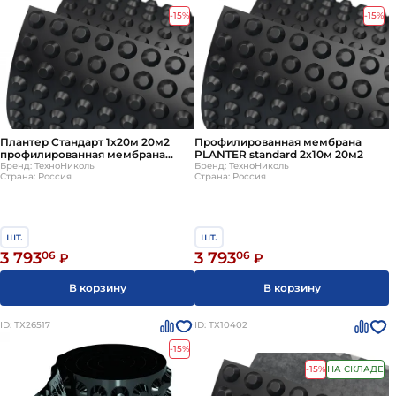
-15%
-15%
Плантер Стандарт 1х20м 20м2
Профилированная мембрана
профилированная мембрана
PLANTER standard 2х10м 20м2
Бренд: ТехноНиколь
Planter Standard ТехноНИКОЛЬ
Бренд: ТехноНиколь
Страна: Россия
Страна: Россия
шт.
шт.
3 793
06
3 793
06
₽
₽
В корзину
В корзину
ID: ТХ26517
ID: ТХ10402
-15%
-15%
НА СКЛАДЕ