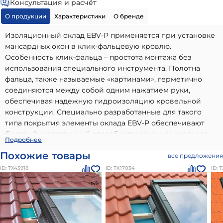
Консультация и расчёт
О продукции
Характеристики
О бренде
Изоляционный оклад EBV-P применяется при установке
мансардных окон в клик-фальцевую кровлю.
Особенность клик-фальца – простота монтажа без
использования специального инструмента. Полотна
фальца, также называемые «картинами», герметично
соединяются между собой одним нажатием руки,
обеспечивая надежную гидроизоляцию кровельной
конструкции. Специально разработанные для такого
типа покрытия элементы оклада EBV-P обеспечивают
быстрый и эстетичный способ установки мансардного
Оклад EBV-P для мансардного окна (клик-фальц) 78*140
Подробнее
окна. Изоляционный оклад EBV-P рекомендуется
Fakro (Факро)
- высококачественный вариант, идеально
Похожие товары
устанавливать в крыши с углом наклона от 15 до 90 град.
все предложения
подходящий для использования в частном малоэтажном
и глубины установки «V».
ID: ТХ45918
ID: ТХ17034
ID: 
строительстве. Наши материалы бренда
Оклады и
продукция для монтажа мансардных окон Факро
-15%
-15%
отличаются долговечностью, надежностью и
соответствием всем современным стандартам качества.
Преимущества: высокое качество от проверенного