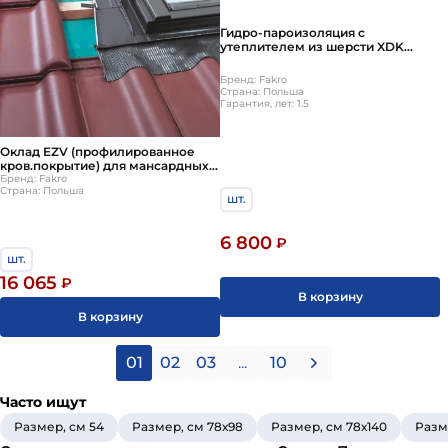
Гидро-пароизоляция с
утеплителем из шерсти XDK
78х98см Fakro
Бренд: Fakro
Страна: Польша
Гарантия, лет: 1.5
Оклад EZV (профилированное
кров.покрытие) для мансардных
окон Fakro (Факро) FTP (CH)
Бренд: Fakro
Страна: Польша
78х118 см
шт.
6 800
₽
шт.
16 065
₽
В корзину
В корзину
01
02
03
...
10
Часто ищут
Размер, см 54
Размер, см 78х98
Размер, см 78х140
Разм