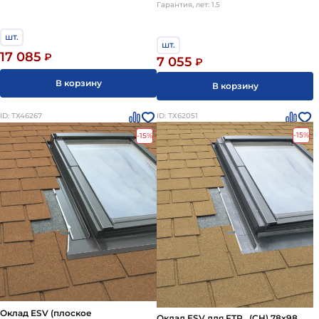
Гарантия, лет: 1.5
шт.
шт.
17 085
₽
7 055
₽
В корзину
В корзину
ID: ТХ46267
ID: ТХ62051
-15%
-15%
Оклад ESV (плоское
Оклад ESV для FTP_ (CH) 78х98