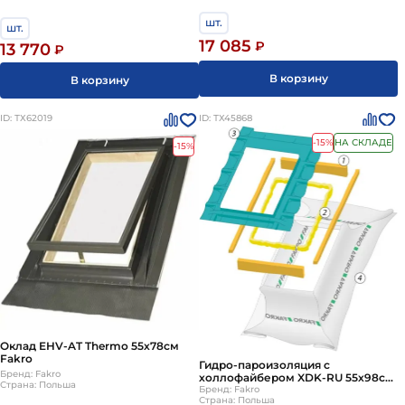
шт.
шт.
17 085
₽
13 770
₽
В корзину
В корзину
ID: ТХ62019
ID: ТХ45868
-15%
НА СКЛАДЕ
-15%
Оклад EHV-AT Thermo 55х78см
Fakro
Гидро-пароизоляция с
Бренд: Fakro
холлофайбером XDK-RU 55х98см
Страна: Польша
Fakro
Бренд: Fakro
Страна: Польша