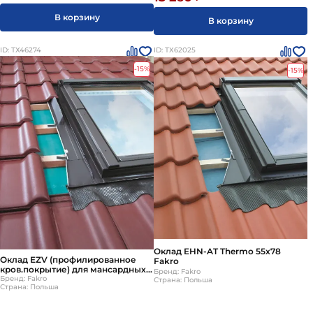
В корзину
В корзину
ID: ТХ46274
ID: ТХ62025
-15%
-15%
Оклад EHN-AT Thermo 55х78
Оклад EZV (профилированное
Fakro
кров.покрытие) для мансардных
Бренд: Fakro
окон Fakro (Факро) FTP (CH) 55х98
Бренд: Fakro
Страна: Польша
Страна: Польша
см