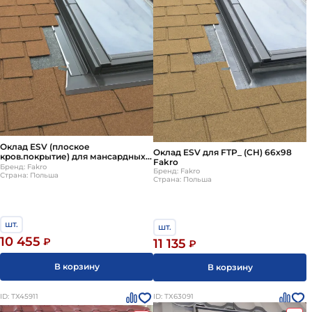
Оклад ESV (плоское
Оклад ESV для FTP_ (CH) 66х98
кров.покрытие) для мансардных
Fakro
окон Fakro (Факро) FTP (CH) 55х98
Бренд: Fakro
Бренд: Fakro
Страна: Польша
см
Страна: Польша
шт.
шт.
10 455
₽
11 135
₽
В корзину
В корзину
ID: ТХ45911
ID: ТХ63091