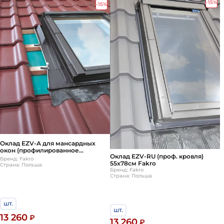
-15%
-15%
Оклад EZV-A для мансардных
окон (профилированное
Оклад EZV-RU (проф. кровля)
кров.покрытие) 55*78 Fakro
Бренд: Fakro
55х78см Fakro
(Факро)
Страна: Польша
Бренд: Fakro
Страна: Польша
шт.
шт.
13 260
₽
13 260
₽