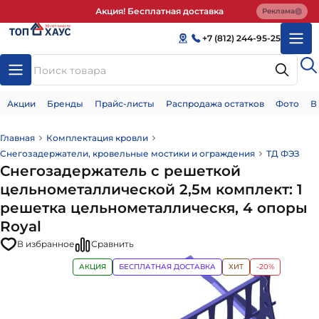
Акция! Бесплатная доставка
Реклама
+7 (812) 244-95-25
Акции
Бренды
Прайс-листы
Распродажа остатков
Фото
В
Главная
Комплектация кровли
Снегозадержатели, кровельные мостики и ограждения
ТД ФЭЗ
Снегозадержатель с решеткой
цельнометаллической 2,5м комплект: 1
решетка цельнометаллическя, 4 опоры
Royal
В избранное
Сравнить
АКЦИЯ
БЕСПЛАТНАЯ ДОСТАВКА
ХИТ
-20%