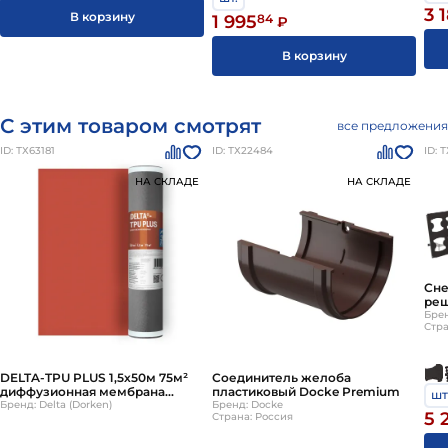
3 
В корзину
1 995
84
₽
В корзину
С этим товаром смотрят
все предложения
ID: ТХ63181
ID: ТХ22484
ID: 
НА СКЛАДЕ
НА СКЛАДЕ
Сне
реш
че
Брен
Стра
DELTA-TPU PLUS 1,5х50м 75м²
Соединитель желоба
диффузионная мембрана
пластиковый Docke Premium
шт
Дельта ТПУ Плюс
Бренд: Delta (Dorken)
Бренд: Docke
5 
Страна: Россия