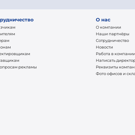
рудничество
О нас
азчикам
О компании
оителям
Наши партнёры
ерам
Сотрудничество
ионам
Новости
ектировщикам
Работа в компани
тавщикам
Написать директо
вопросам рекламы
Реквизиты компа
Фото офисов и скл