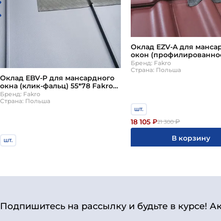
Оклад EZV-A для манса
окон (профилированно
кров.покрытие) 94*118 F
Бренд: Fakro
(Факро)
Страна: Польша
Оклад EBV-P для мансардного
окна (клик-фальц) 55*78 Fakro
(Факро)
Бренд: Fakro
Страна: Польша
шт.
18 105
₽
₽
21 300
В корзину
шт.
14 620
₽
₽
17 200
В корзину
Подпишитесь на рассылку и будьте в курсе! А