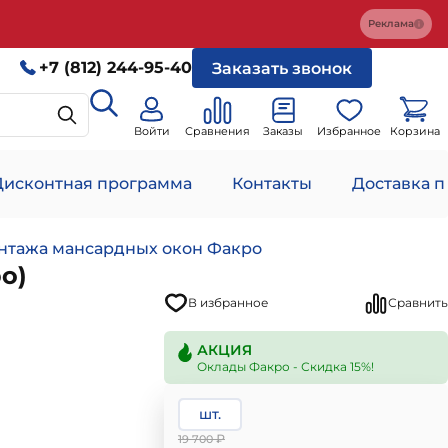
Реклама
+7 (812) 244-95-40
Заказать звонок
Войти
Сравнения
Заказы
Избранное
Корзина
Дисконтная программа
Контакты
Доставка п
нтажа мансардных окон Факро
о)
В избранное
Сравнить
АКЦИЯ
Оклады Факро - Скидка 15%!
шт.
₽
19 700