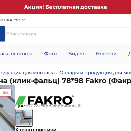
Акция! Бесплатная доставка
е шоссе»
ажа остатков
Фото
Видео
Новости
родукция для монтажа
Оклады и продукция для мо
а (клик-фальц) 78*98 Fakro (Факр
-15%
Цвет:
7022 (серо-коричневый)
Характеристики