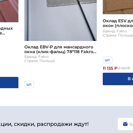
Оклад ESV д
окон (плоско
рдных
66*98 Fakro 
Бренд: Fakro
е
Страна: Польш
akro
Оклад EBV-P для мансардного
окна (клик-фальц) 78*118 Fakro
(Факро)
Бренд: Fakro
шт.
Страна: Польша
11 135
₽
₽
13 100
В 
шт.
18 020
₽
₽
21 200
В корзину
кции, скидки, распродажи ждут!