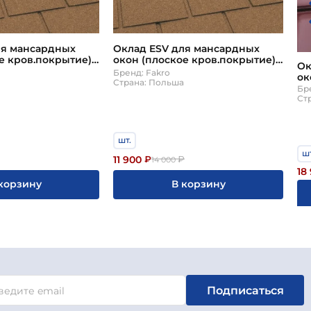
ля мансардных
Оклад ESV для мансардных
е кров.покрытие)
окон (плоское кров.покрытие)
Ок
(Факро)
66*118 Fakro (Факро)
Бренд: Fakro
ок
а
Страна: Польша
кр
Бр
(Ф
Ст
шт.
шт
11 900
₽
₽
14 000
18
корзину
В корзину
Подписаться