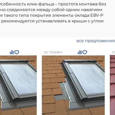
собенность клик-фальца – простота монтажа без
ично соединяются между собой одним нажатием
 такого типа покрытия элементы оклада EBV-P
 рекомендуется устанавливать в крыши с углом
т, идеально подходящий для использования в
нсардных окон Факро
отличаются
а: высокое качество от проверенного
все предложения
твиям, легкость в использовании и монтаже.
етербурге
по цене
19700
рублей
Вы можете
ID: ТХ45904
I
АКЦИЯ
-15%
АКЦИЯ
-15%