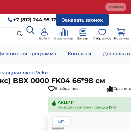
Реклама
+7 (812) 244-95-17
Заказать звонок
Войти
Сравнения
Заказы
Избранное
Корзина
Дисконтная программа
Контакты
Доставка п
сардных окон Velux
с) BBX 0000 FK04 66*98 см
В избранное
Сравнить
АКЦИЯ
Velux для монтажа - Скидка 15%!
шт.
₽
8 200