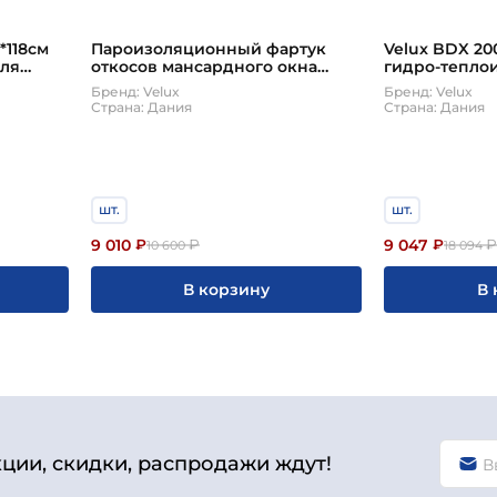
*118см
Пароизоляционный фартук
Velux BDX 20
для
откосов мансардного окна
гидро-тепло
юкс
Velux (Велюкс) BBX 0000 PK06
мансардного
Бренд: Velux
Бренд: Velux
94*118 см
Страна: Дания
Страна: Дания
шт.
шт.
9 010
9 047
₽
₽
₽
10 600
18 094
В корзину
В 
кции, скидки, распродажи ждут!