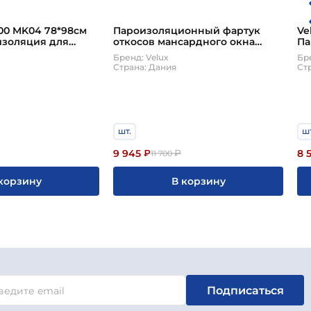
00 MK04 78*98см
Пароизоляционный фартук
Ve
изоляция для
откосов мансардного окна
Па
 окна Велюкс
Velux (Велюкс) BBX 0000 SK08
от
Бренд: Velux
Бре
114*140 см
Ве
Страна: Дания
Ст
шт.
шт
9 945
8 
₽
₽
₽
11 700
корзину
В корзину
Подписаться