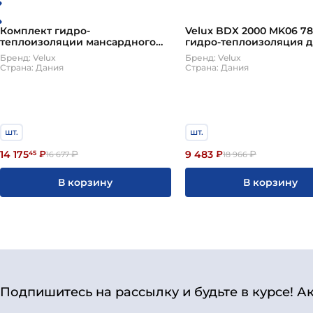
Комплект гидро-
Velux BDX 2000 MK06 78
теплоизоляции мансардного
гидро-теплоизоляция 
окна Velux (Велюкс) BDX 2000
мансардного окна Вел
Бренд: Velux
Бренд: Velux
FK04 66*98 см
Страна: Дания
Страна: Дания
шт.
шт.
14 175
9 483
45
₽
₽
₽
₽
16 677
18 966
В корзину
В корзину
Подпишитесь на рассылку и будьте в курсе! А