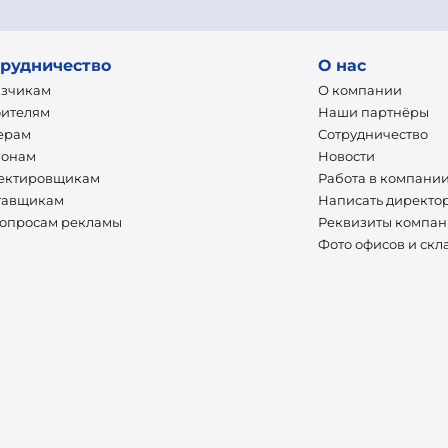
рудничество
О нас
азчикам
О компании
оителям
Наши партнёры
ерам
Сотрудничество
ионам
Новости
ектировщикам
Работа в компани
тавщикам
Написать директо
вопросам рекламы
Реквизиты компа
Фото офисов и скл