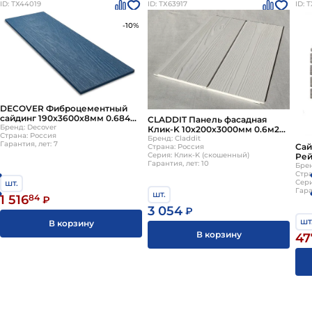
ID: ТХ44019
ID: ТХ63917
ID: 
-10%
DECOVER Фиброцементный
сайдинг 190х3600х8мм 0.684м2
CLADDIT Панель фасадная
Lazuro
Бренд: Decover
Клик-K 10х200х3000мм 0.6м2
Страна: Россия
9003 белый
Бренд: Claddit
Гарантия, лет: 7
Сай
Страна: Россия
Серия: Клик-K (скошенный)
Рей
Гарантия, лет: 10
10ш
Брен
Стра
Сери
шт.
Гара
шт.
1 516
84
₽
3 054
₽
шт
В корзину
В корзину
47