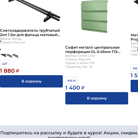
Снегозадержатель трубчатый
2оп 1.5м для фальца матовый
Мет
BORGE
Бренд: Borge
Pro
Страна: Россия
Pur
Брен
Стра
Софит металл центральная
перфорация GL 0.45мм ПЭ
Гара
(бело-зеленый) 6019 {длины по
Бренд: Grand Line
Страна: Россия
спецификации}
шт
Серия: 0.45мм ПЭ
Гарантия, лет: 10
кв
1 880
₽
1 
кв.м
В корзину
1 400
₽
В корзину
Подпишитесь на рассылку и будьте в курсе! Акции, скидки,
распродажи ждут!