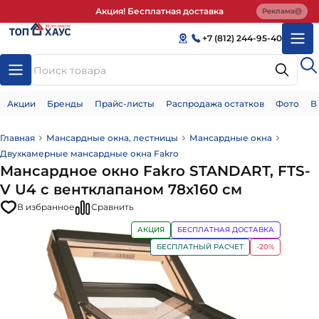
Акция! Бесплатная доставка
Реклама
+7 (812) 244-95-40
Акции
Бренды
Прайс-листы
Распродажа остатков
Фото
В
Главная
Мансардные окна, лестницы
Мансардные окна
Двухкамерные мансардные окна Fakro
Мансардное окно Fakro STANDART, FTS-
V U4 с вентклапаном 78х160 см
В избранное
Сравнить
АКЦИЯ
БЕСПЛАТНАЯ ДОСТАВКА
БЕСПЛАТНЫЙ РАСЧЕТ
-20%