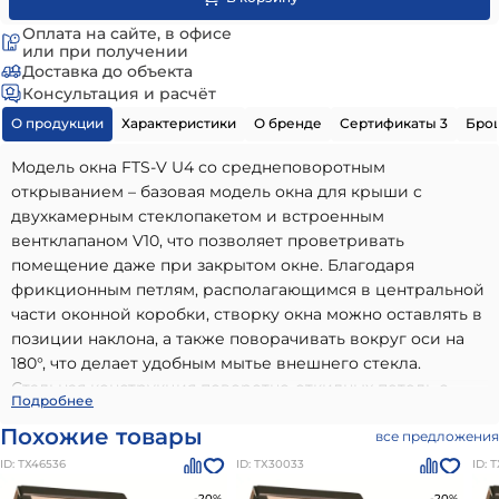
Оплата на сайте, в офисе
или при получении
Доставка до объекта
Консультация и расчёт
О продукции
Характеристики
О бренде
Сертификаты 3
Бро
Модель окна FTS-V U4 со среднеповоротным
открыванием – базовая модель окна для крыши c
двухкамерным стеклопакетом и встроенным
вентклапаном V10, что позволяет проветривать
помещение даже при закрытом окне. Благодаря
фрикционным петлям, располагающимся в центральной
части оконной коробки, створку окна можно оставлять в
позиции наклона, а также поворачивать вокруг оси на
180°, что делает удобным мытье внешнего стекла.
Стальная конструкция поворотно-откидных петель с
Мансардное окно Fakro STANDART, FTS-V U4 с
Подробнее
пластиковыми направляющими не только смягчает ход
вентклапаном 78х160 см
- высококачественный вариант,
Похожие товары
оконной створки, но и придает необходимую прочность
все предложения
идеально подходящий для использования в частном
и жесткость в условиях ветровых и снеговых нагрузок.
ID: ТХ46536
ID: ТХ30033
ID: 
малоэтажном строительстве. Наши материалы бренда
Особенности Окна FTS-V U4 изготовлены из древесины
Двухкамерные мансардные окна Fakro
отличаются
-20%
-20%