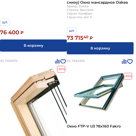
снизу) Окно мансардное Dakea
Бренд: Dakea
Страна: Венгрия
Серия: Комфорт
Гарантия, лет: 5
шт.
шт.
76 400
₽
73 715
40
₽
В корзину
В корзину
ID: ТХ61670
ID: ТХ62355
-20%
-20%
Окно FTP-V U3 78х160 Fakro