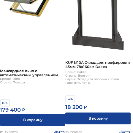
KUF M10A Оклад для проф.кровли
45мм 78х160см Dakea
Мансардное окно с
Бренд: Dakea
автоматическим управлением
Страна: Венгрия
Fakro (Факро) FTP-V U3 WiFi
Бренд: Fakro
Серия: Оклад для плоской кровли
Страна: Польша
Гарантия, лет: 5
78х160 см
шт.
шт.
18 200
₽
179 400
₽
В корзину
В корзину
ID: ТХ58876
ID: ТХ61299