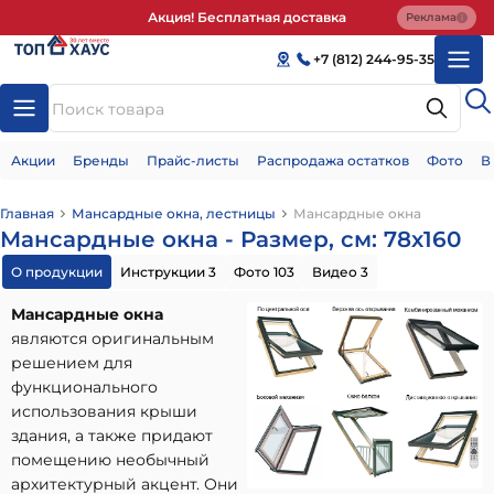
Акция! Бесплатная доставка
Реклама
+7 (812) 244-95-35
Акции
Бренды
Прайс-листы
Распродажа остатков
Фото
В
Главная
Мансардные окна, лестницы
Мансардные окна
Мансардные окна - Размер, см: 78х160
О продукции
Инструкции 3
Фото 103
Видео 3
Мансардные окна
являются оригинальным
решением для
функционального
использования крыши
здания, а также придают
помещению необычный
архитектурный акцент. Они