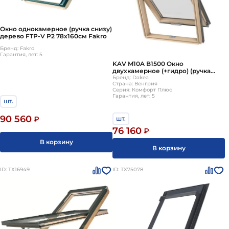
Окно однокамерное (ручка снизу)
дерево FTP-V P2 78х160см Fakro
Бренд: Fakro
Гарантия, лет: 5
KAV M10A B1500 Окно
двухкамерное (+гидро) (ручка
снизу) 78х160см Dakea
Бренд: Dakea
Страна: Венгрия
Серия: Комфорт Плюс
Гарантия, лет: 5
шт.
90 560
шт.
₽
76 160
₽
В корзину
В корзину
ID: ТХ16949
ID: ТХ75078