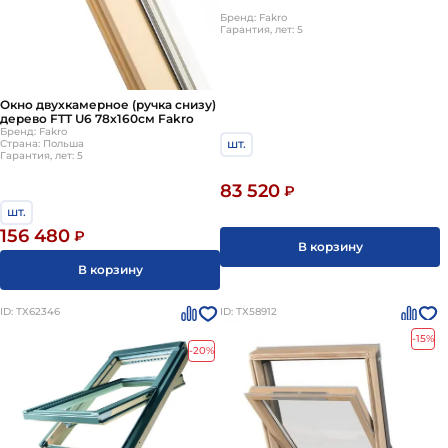
Бренд: Fakro
Гарантия, лет: 5
Окно двухкамерное (ручка снизу)
дерево FTT U6 78х160см Fakro
Бренд: Fakro
шт.
Страна: Польша
Гарантия, лет: 5
83 520
₽
шт.
156 480
₽
В корзину
В корзину
ID: ТХ62346
ID: ТХ58912
-15%
-20%