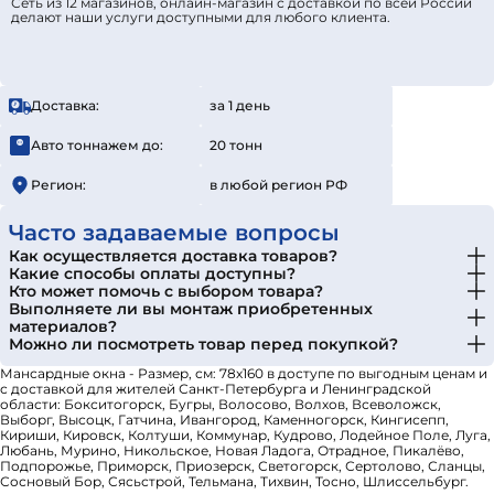
Сеть из 12 магазинов, онлайн-магазин с доставкой по всей России
делают наши услуги доступными для любого клиента.
Доставка:
за 1 день
Авто тоннажем до:
20 тонн
Регион:
в любой регион РФ
Часто задаваемые вопросы
Как осуществляется доставка товаров?
Какие способы оплаты доступны?
Кто может помочь с выбором товара?
Выполняете ли вы монтаж приобретенных
материалов?
Можно ли посмотреть товар перед покупкой?
Мансардные окна - Размер, см: 78х160 в доступе по выгодным ценам и
с доставкой для жителей Санкт-Петербурга и Ленинградской
области: Бокситогорск, Бугры, Волосово, Волхов, Всеволожск,
Выборг, Высоцк, Гатчина, Ивангород, Каменногорск, Кингисепп,
Кириши, Кировск, Колтуши, Коммунар, Кудрово, Лодейное Поле, Луга,
Любань, Мурино, Никольское, Новая Ладога, Отрадное, Пикалёво,
Подпорожье, Приморск, Приозерск, Светогорск, Сертолово, Сланцы,
Сосновый Бор, Сясьстрой, Тельмана, Тихвин, Тосно, Шлиссельбург.