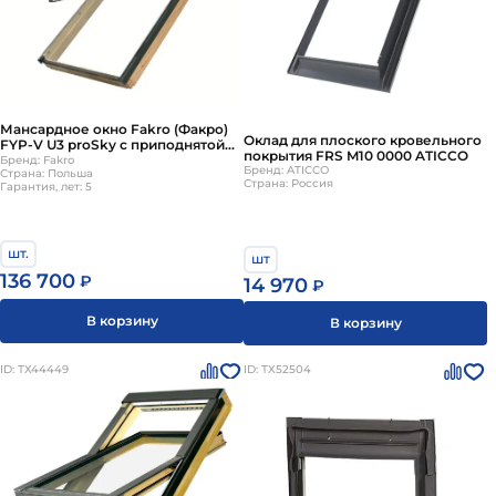
Мансардное окно Fakro (Факро)
Оклад для плоского кровельного
FYP-V U3 proSky с приподнятой
покрытия FRS M10 0000 ATICCO
осью открывания 78х160 см
Бренд: Fakro
Бренд: ATICCO
Страна: Польша
Страна: Россия
Гарантия, лет: 5
шт.
шт
136 700
₽
14 970
₽
В корзину
В корзину
ID: ТХ44449
ID: ТХ52504