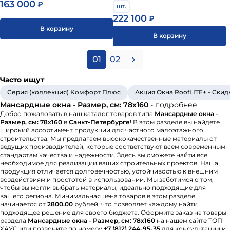
163 000
₽
шт.
222 100
₽
В корзину
В корзину
01
02
Часто ищут
Серия (коллекция) Комфорт Плюс
Акция Окна RoofLITE+ - Скидка
Мансардные окна - Размер, см: 78х160
- подробнее
Добро пожаловать в наш каталог товаров типа
Мансардные окна -
Размер, см: 78х160
в
Санкт-Петербурге
! В этом разделе вы найдете
широкий ассортимент продукции для частного малоэтажного
строительства. Мы предлагаем высококачественные материалы от
ведущих производителей, которые соответствуют всем современным
стандартам качества и надежности. Здесь вы сможете найти все
необходимое для реализации ваших строительных проектов. Наша
продукция отличается долговечностью, устойчивостью к внешним
воздействиям и простотой в использовании. Мы заботимся о том,
чтобы вы могли выбрать материалы, идеально подходящие для
вашего региона. Минимальная цена товаров в этом разделе
начинается от
2800.00
рублей, что позволяет каждому найти
подходящее решение для своего бюджета. Оформите заказ на товары
раздела
Мансардные окна - Размер, см: 78х160
на нашем сайте ТОП
ХАУС или позвоните по номеру
+7 (812) 244-95-35
для консультации и