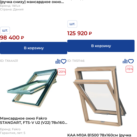
(ручка снизу) мансардное окно
требований к функциональности.
деревянное двухкамерное
Бренд: Velux
Страна: Дания
(Велюкс)
шт.
шт.
125 920
₽
98 400
₽
В корзину
В корзину
ID: ТХ44431
ID: ТХ51146
-15%
-20%
Мансардное окно Fakro
STANDART, FTS-V U2 (V22) 78х160
см
Бренд: Fakro
Гарантия, лет: 5
KAА M10A B1500 78х160см (ручка