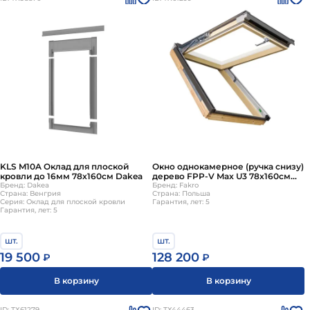
KLS M10A Оклад для плоской
Окно однокамерное (ручка снизу)
кровли до 16мм 78х160см Dakea
дерево FPP-V Max U3 78х160см
Бренд: Dakea
Fakro
Бренд: Fakro
Страна: Венгрия
Страна: Польша
Серия: Оклад для плоской кровли
Гарантия, лет: 5
Гарантия, лет: 5
шт.
шт.
19 500
128 200
₽
₽
В корзину
В корзину
ID: ТХ61279
ID: ТХ44463