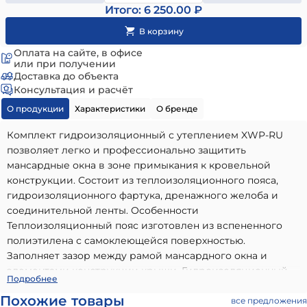
Итого: 6 250.00 ₽
Оплата на сайте, в офисе
или при получении
Доставка до объекта
Консультация и расчёт
О продукции
Характеристики
О бренде
Комплект гидроизоляционный с утеплением XWP-RU
позволяет легко и профессионально защитить
мансардные окна в зоне примыкания к кровельной
конструкции. Состоит из теплоизоляционного пояса,
гидроизоляционного фартука, дренажного желоба и
соединительной ленты. Особенности
Теплоизоляционный пояс изготовлен из вспененного
полиэтилена с самоклеющейся поверхностью.
Заполняет зазор между рамой мансардного окна и
элементами конструкции крыши. Гидроизоляционный
Гидро-теплоизоляция ВПЭ с дренажным желобом
Подробнее
фартук изготовлен из 3-слойной пленки из
XWP-RU 55х98см Fakro
- высококачественный вариант,
Похожие товары
полипропилена. Соединяет оконную коробку с основной
все предложения