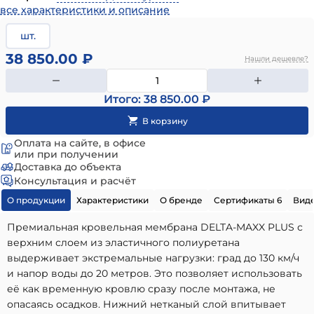
все характеристики и описание
шт.
38 850.00 ₽
Нашли дешевле?
Итого: 38 850.00 ₽
Оплата на сайте, в офисе
или при получении
Доставка до объекта
Консультация и расчёт
О продукции
Характеристики
О бренде
Сертификаты 6
Виде
Премиальная кровельная мембрана DELTA-MAXX PLUS с
верхним слоем из эластичного полиуретана
выдерживает экстремальные нагрузки: град до 130 км/ч
и напор воды до 20 метров. Это позволяет использовать
её как временную кровлю сразу после монтажа, не
опасаясь осадков. Нижний нетканый слой впитывает