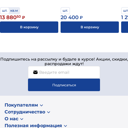
шт.
кв.м
шт.
шт
13 880
50
20 400
1 
₽
₽
В корзину
В корзину
Подпишитесь на рассылку и будьте в курсе! Акции, скидки,
распродажи ждут!
Подписаться
Покупателям
Сотрудничество
О нас
Полезная информация