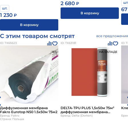
шт
2 680
₽
шт.
67
В корзину
1 230
₽
В корзину
С этим товаром смотрят
все предложения
ID: ТХ65623
ID: ТХ63181
ID: 
-15%
НА СКЛАДЕ
Диффузионная мембрана
DELTA-TPU PLUS 1,5х50м 75м²
Кле
Fakro Eurotop N50 1.5х50м 75м2
диффузионная мембрана
Бренд: Fakro
Дельта ТПУ Плюс
Бренд: Delta (Dorken)
Брен
Страна: Польша