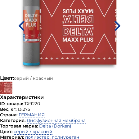
Цвет:
серый / красный
Характеристики
ID товара:
ТХ9220
Вес, кг:
13,275
Страна:
ГЕРМАНИЯ
Категория:
Диффузионная мембрана
Торговая марка:
Delta (Dorken)
Цвет:
серый / красный
Материал:
полиэстер, полиуретан