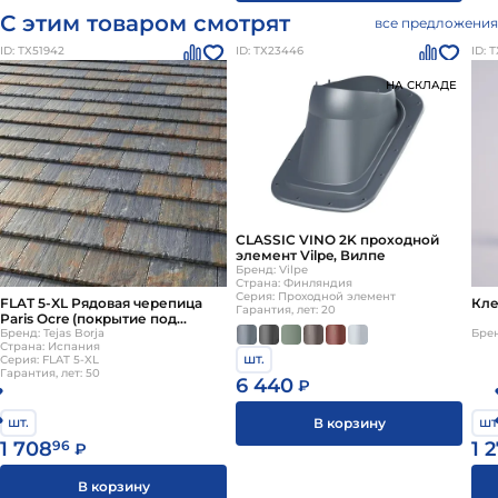
С этим товаром смотрят
все предложения
ID: ТХ51942
ID: ТХ23446
ID: 
НА СКЛАДЕ
CLASSIC VINO 2K проходной
элемент Vilpe, Вилпе
Бренд: Vilpe
Страна: Финляндия
Серия: Проходной элемент
FLAT 5-XL Рядовая черепица
Кле
Гарантия, лет: 20
Paris Ocre (покрытие под
сланец, фактурный край) Tejas
Бренд: Tejas Borja
Брен
Страна: Испания
Borja
шт.
Серия: FLAT 5-XL
Гарантия, лет: 50
6 440
₽
шт.
шт
В корзину
1 708
96
1 
₽
В корзину