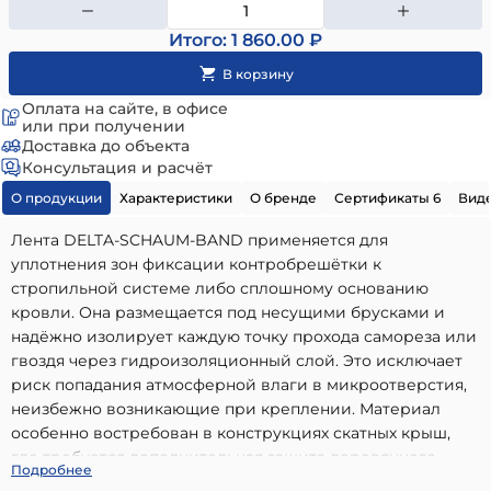
Итого: 1 860.00 ₽
Оплата на сайте, в офисе
или при получении
Доставка до объекта
Консультация и расчёт
О продукции
Характеристики
О бренде
Сертификаты 6
Виде
Лента DELTA-SCHAUM-BAND применяется для
уплотнения зон фиксации контробрешётки к
стропильной системе либо сплошному основанию
кровли. Она размещается под несущими брусками и
надёжно изолирует каждую точку прохода самореза или
гвоздя через гидроизоляционный слой. Это исключает
риск попадания атмосферной влаги в микроотверстия,
неизбежно возникающие при креплении. Материал
особенно востребован в конструкциях скатных крыш,
где требуется дополнительная защита деревянного
DELTA-SCHAUM-BAND SB 50мм х 30м уплотнительная
Подробнее
каркаса и теплоизоляции от намокания во время