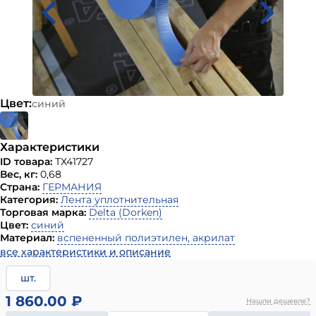
Цвет:
синий
Характеристики
ID товара:
ТХ41727
Вес, кг:
0,68
Страна:
ГЕРМАНИЯ
Категория:
Лента уплотнительная
Торговая марка:
Delta (Dorken)
Цвет:
синий
Материал:
вспененный полиэтилен, акрилат
все характеристики и описание
шт.
1 860.00 ₽
Нашли дешевле?