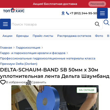
Акция! Бесплатная доставка
Реклама
+7 (812) 244-95-50
Акции
Бренды
Прайс-листы
Распродажа остатков
Фото
В
Главная
Гидроизоляция
Гидро- и пароизоляция кровли и фасадов
Профессиональные гидроизоляционные материалы класса
Премиум Delta (Dorken)
DELTA-SCHAUM-BAND SB 50мм х 30м
уплотнительная лента Дельта Шаумбанд
В избранное
Сравнить
НА СКЛАДЕ