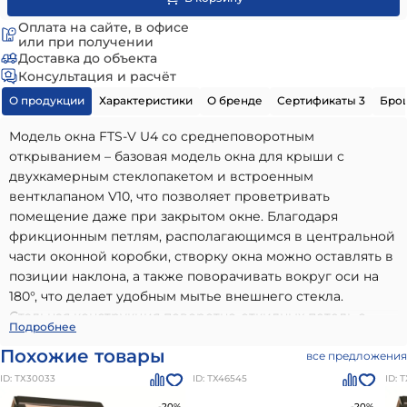
Оплата на сайте, в офисе
или при получении
Доставка до объекта
Консультация и расчёт
О продукции
Характеристики
О бренде
Сертификаты 3
Бро
Модель окна FTS-V U4 со среднеповоротным
открыванием – базовая модель окна для крыши c
двухкамерным стеклопакетом и встроенным
вентклапаном V10, что позволяет проветривать
помещение даже при закрытом окне. Благодаря
фрикционным петлям, располагающимся в центральной
части оконной коробки, створку окна можно оставлять в
позиции наклона, а также поворачивать вокруг оси на
180°, что делает удобным мытье внешнего стекла.
Стальная конструкция поворотно-откидных петель с
Мансардное окно Fakro STANDART, FTS-V U4 c
Подробнее
пластиковыми направляющими не только смягчает ход
вентклапаном 114х118 см
- высококачественный вариант,
Похожие товары
оконной створки, но и придает необходимую прочность
все предложения
идеально подходящий для использования в частном
и жесткость в условиях ветровых и снеговых нагрузок.
ID: ТХ30033
ID: ТХ46545
ID: 
малоэтажном строительстве. Наши материалы бренда
Особенности Окна FTS-V U4 изготовлены из древесины
Двухкамерные мансардные окна Fakro
отличаются
-20%
-20%