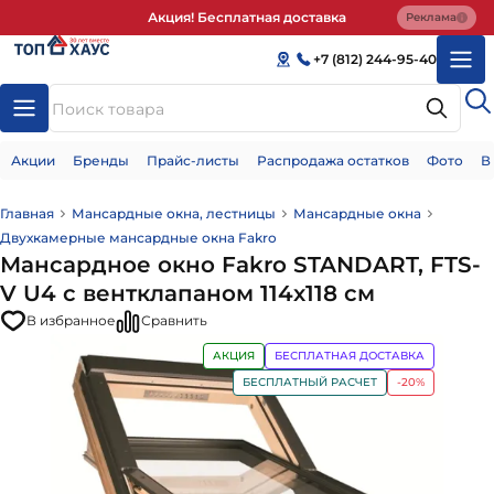
Акция! Бесплатная доставка
Реклама
+7 (812) 244-95-40
Акции
Бренды
Прайс-листы
Распродажа остатков
Фото
В
Главная
Мансардные окна, лестницы
Мансардные окна
Двухкамерные мансардные окна Fakro
Мансардное окно Fakro STANDART, FTS-
V U4 c вентклапаном 114х118 см
В избранное
Сравнить
АКЦИЯ
БЕСПЛАТНАЯ ДОСТАВКА
БЕСПЛАТНЫЙ РАСЧЕТ
-20%