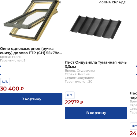
-20%
-10%
НА СКЛАДЕ
Окно однокамерное (ручка
снизу) дерево FTP (CH) 55х78см
Fakro
Бренд: Fakro
Гарантия, лет: 5
Лист Ондувилла Туманная ночь
3,3мм
Бренд: Ондувилла
Страна: Россия
Серия: Ондувилла
шт.
Гарантия, лет: 20
30 400
₽
Лес
шт.
чер
В корзину
227
70
Fak
Брен
₽
Стра
Сер
В корзину
Гара
шт
24