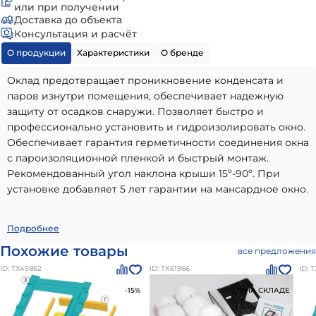
или при получении
Доставка до объекта
Консультация и расчёт
О продукции
Характеристики
О бренде
Оклад предотвращает проникновение конденсата и
паров изнутри помещения, обеспечивает надежную
защиту от осадков снаружи. Позволяет быстро и
профессионально установить и гидроизолировать окно.
Обеспечивает гарантия герметичности соединения окна
с пароизоляционной пленкой и быстрый монтаж.
Рекомендованный угол наклона крыши 15º-90º. При
установке добавляет 5 лет гарантии на мансардное окно.
Гидро-пароизоляция с холлофайбером XDK-RU
Подробнее
78х118см Fakro
- высококачественный вариант, идеально
Похожие товары
все предложения
подходящий для использования в частном малоэтажном
ID: ТХ45862
ID: ТХ61966
ID: 
строительстве. Наши материалы бренда
Оклады и
продукция для монтажа мансардных окон Факро
-15%
-31%
НА СКЛАДЕ
отличаются долговечностью, надежностью и