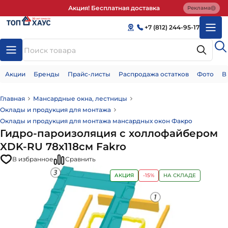
Акция! Бесплатная доставка
Реклама
+7 (812) 244-95-17
Акции
Бренды
Прайс-листы
Распродажа остатков
Фото
В
Главная
Мансардные окна, лестницы
Оклады и продукция для монтажа
Оклады и продукция для монтажа мансардных окон Факро
Гидро-пароизоляция с холлофайбером
XDK-RU 78х118см Fakro
В избранное
Сравнить
АКЦИЯ
-15%
НА СКЛАДЕ