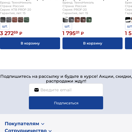
20мм) ТехноНИКОЛЬ
Бренд: ТехноНиколь
ТехноНИКОЛЬ
Бренд: ТехноНиколь
чер
Брен
Страна: Россия
Страна: Россия
Стра
Серия: КТВ PROF-20
Серия: PROF-20
Сери
Гарантия, лет: 15
Гарантия, лет: 15
Гара
шт.
шт.
шт
3 272
59
1 795
01
1 
₽
₽
В корзину
В корзину
Подпишитесь на рассылку и будьте в курсе! Акции, скидки,
распродажи ждут!
Подписаться
Покупателям
Сотрудничество