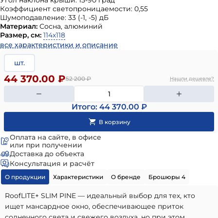
Угол наклона крыши: 15-90 град
Коэффициент светопроницаемости: 0,55
Шумоподавление: 33 (-1, -5) дБ
Материал:
Сосна, алюминий
Размер, см:
114х118
все характеристики и описание
шт.
44 370.00 ₽
52 200
₽
Нашли дешевле?
Итого: 44 370.00 ₽
Оплата на сайте, в офисе
или при получении
Доставка до объекта
Консультация и расчёт
О продукции
Характеристики
О бренде
Брошюры 4
RoofLITE+ SLIM PINE — идеальный выбор для тех, кто
ищет мансардное окно, обеспечивающее приток
солнечного света и свежего воздуха, но при этом