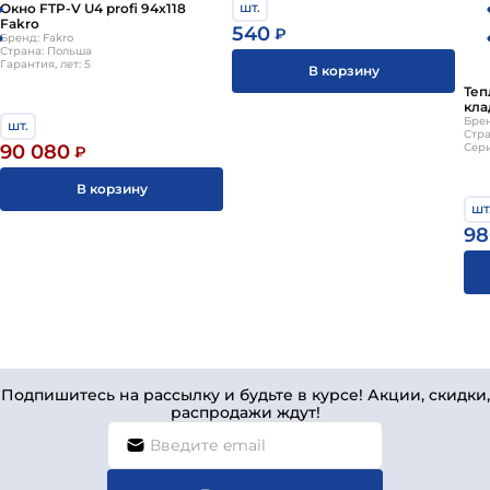
шт.
Окно FTP-V U4 profi 94х118
Fakro
540
₽
Бренд: Fakro
Страна: Польша
Гарантия, лет: 5
В корзину
Теп
кла
пер
Брен
шт.
Стра
90 080
Сери
₽
В корзину
шт
98
Подпишитесь на рассылку и будьте в курсе! Акции, скидки,
распродажи ждут!