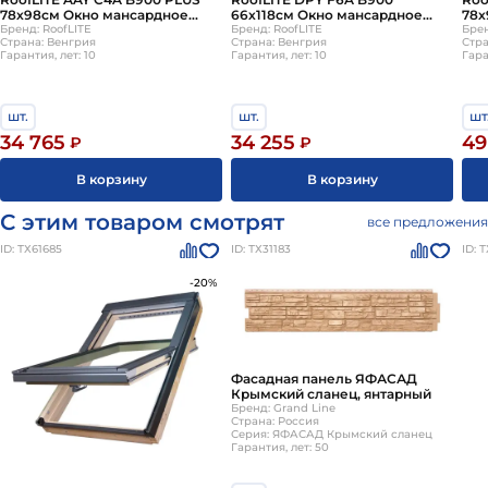
рублей
Вы можете заказать товар на сайте или по
78х98см Окно мансардное
66х118см Окно мансардное
78х
номеру
+7 (812) 244-95-17
РуфЛАЙТ (ручка снизу)
Бренд: RoofLITE
РуфЛАЙТ (ручка снизу)
Бренд: RoofLITE
дву
Брен
Страна: Венгрия
Страна: Венгрия
Стра
сни
Гарантия, лет: 10
Гарантия, лет: 10
Гара
шт.
шт.
шт
34 765
34 255
49
₽
₽
В корзину
В корзину
С этим товаром смотрят
все предложения
ID: ТХ61685
ID: ТХ31183
ID: 
-20%
Фасадная панель ЯФАСАД
Крымский сланец, янтарный
Бренд: Grand Line
Страна: Россия
Серия: ЯФАСАД Крымский сланец
Гарантия, лет: 50