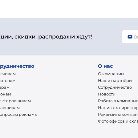
кции, скидки, распродажи ждут!
рудничество
О нас
азчикам
О компании
оителям
Наши партнёры
ерам
Сотрудничество
ионам
Новости
ектировщикам
Работа в компани
тавщикам
Написать директо
вопросам рекламы
Реквизиты компа
Фото офисов и скл