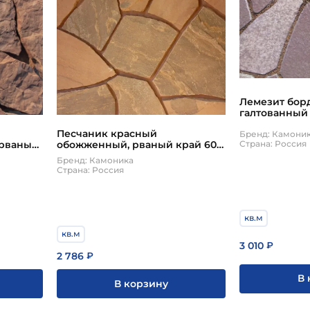
Лемезит борд
галтованный 
Песчаник красный
Бренд: Камони
обожженный, рваный край 60-
Страна: Россия
80 мм
Бренд: Камоника
Страна: Россия
кв.м
кв.м
3 010
₽
2 786
₽
В 
В корзину