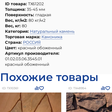
ID товара:
ТХ61202
Толщина:
35-45 мм
Поверхность:
гладкая
Вес, кг/м2:
80 кг/м2
Вес, кг:
80
Категория:
Натуральный камень
Торговая марка:
Камоника
Страна:
РОССИЯ
Цвет:
красный обоженный
Артикул производителя:
01.02.03.06.3545.01
красный обоженный
Похожие товары
ID: ТХ10361
ID: ТХ48954