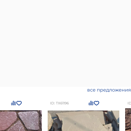
все предложения
ID: ТХ61196
I