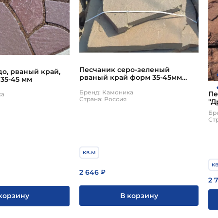
Песчаник серо-зеленый
о, рваный край,
рваный край форм 35-45мм
35-45 мм
Camonica
Бренд: Камоника
Пе
ка
Страна: Россия
"Д
га
Бр
Ст
кв.м
к
2 646
₽
2 
В корзину
корзину